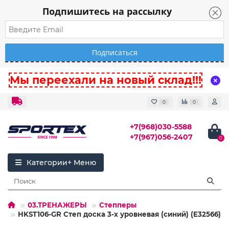
Подпишитесь на рассылку
Мы переехали на новый склад!!!
0
0
+7(968)030-5588
+7(967)056-2407
0
Категории
03.ТРЕНАЖЕРЫ
Степперы
HKST106-GR Степ доска 3-х уровневая (синий) (E32566)