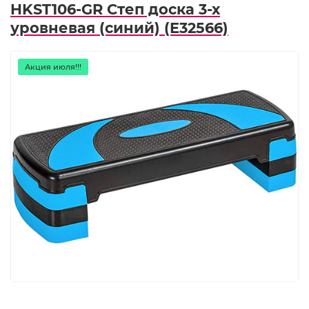
HKST106-GR Степ доска 3-х
уровневая (синий) (E32566)
Акция июля!!!