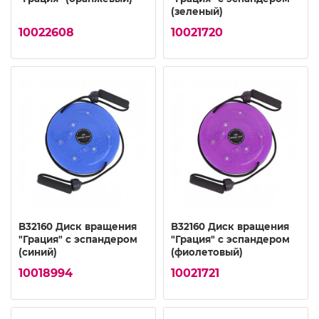
(зеленый)
10022608
10021720
B32160 Диск вращения
B32160 Диск вращения
"Грация" с эспандером
"Грация" с эспандером
(синий)
(фиолетовый)
10018994
10021721