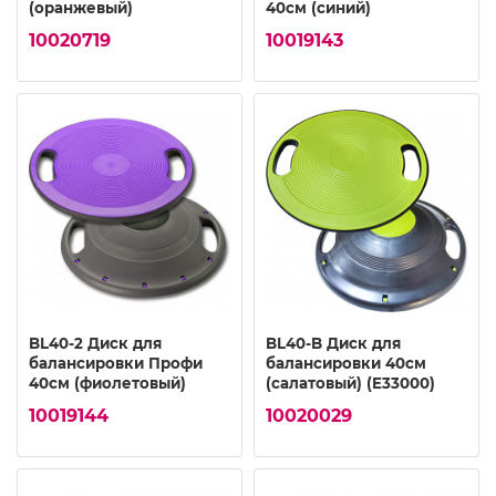
(оранжевый)
40см (синий)
10020719
10019143
BL40-2 Диск для
BL40-B Диск для
балансировки Профи
балансировки 40см
40см (фиолетовый)
(салатовый) (E33000)
10019144
10020029