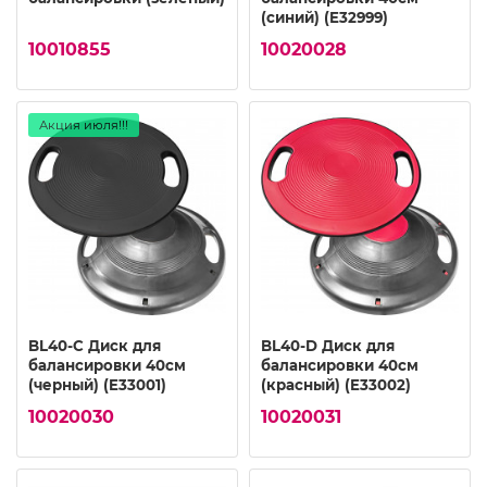
(синий) (E32999)
10010855
10020028
Акция июля!!!
BL40-C Диск для
BL40-D Диск для
балансировки 40см
балансировки 40см
(черный) (E33001)
(красный) (E33002)
10020030
10020031