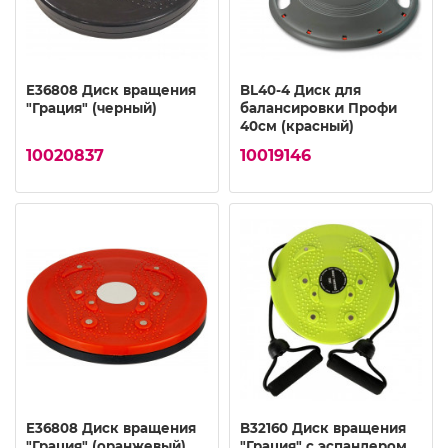
E36808 Диск вращения
BL40-4 Диск для
"Грация" (черный)
балансировки Профи
40см (красный)
10020837
10019146
E36808 Диск вращения
B32160 Диск вращения
"Грация" (оранжевый)
"Грация" с эспандером