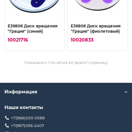
E36806 Диск вращения
E36806 Диск вращения
"Грация" (синий)
"Грация" (фиолетовый)
10021716
10020833
Показано с 1 по 40 из 40 (всего 1 страниц)
Информация
Наши контакты
+7(968)030-5588
+7(967)056-2407