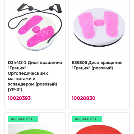
D34413-2 Диск вращения
E36806 Диск вращения
"Грация"
"Грация" (розовый)
Ортопедический с
магнитами и
эспандером (розовый)
(YP-01)
10020393
10020830
Акция июля!!!
Акция июля!!!