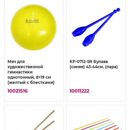
Мяч для
KP-0712-SR Булава
художественной
(синяя) 43-44см. (пара)
гимнастики
однотонный, d=19 см
(желтый с блестками)
10021516
10011222