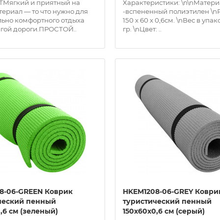
Мягкий и приятный на
Характеристики: \n\nМатери
териал — то что нужно для
-вспененный полиэтилен \n
ьно комфортного отдыха
150 х 60 х 0,6см. \nВес в упак
лгой дороги.ПРОСТОЙ..
гр. \nЦвет: ..
8-06-GREEN Коврик
HKEM1208-06-GREY Коври
ческий пенный
туристический пенный
,6 см (зеленый)
150х60х0,6 см (серый)