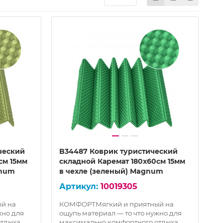
ческий
B34487 Коврик туристический
см 15мм
складной Каремат 180х60см 15мм
gnum
в чехле (зеленый) Magnum
10019305
й на
КОМФОРТМягкий и приятный на
жно для
ощупь материал — то что нужно для
отдыха
максимально комфортного отдыха