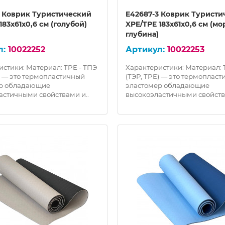
2 Коврик Туристический
E42687-3 Коврик Туристи
183х61х0,6 см (голубой)
XPE/TPE 183х61х0,6 см (мо
глубина)
10022252
10022253
истики: Материал: TPE - ТПЭ
Характеристики: Материал: 
) — это термопластичный
(ТЭР, TPE) — это термоплас
ер обладающие
эластомер обладающие
астичными свойствами и..
высокоэластичными свойств