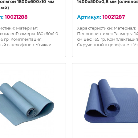
Фольгой 1800х600х10 мм
1400х500х0,8 мм (оливко
вый)
10021288
10021287
истики: Материал:
Характеристики: Материал:
этиленРазмеры: 180х60х1.0
ПенополиэтиленРазмеры: 14
06 гр. Комплектация:
см Вес: 165 гр. Комплектация
ый в целофане + Утяжки..
Скрученный в целофане + Ут