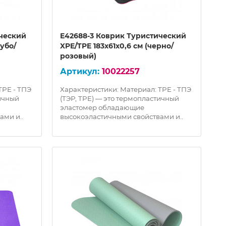
ический
E42688-3 Коврик Туристический
лубо/
XPE/TPE 183х61х0,6 см (черно/
розовый)
10022257
TPE - ТПЭ
Характеристики: Материал: TPE - ТПЭ
тичный
(ТЭР, TPE) — это термопластичный
эластомер обладающие
ами и..
высокоэластичными свойствами и..