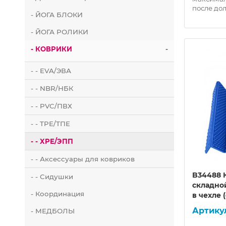
после до
- ЙОГА БЛОКИ
- ЙОГА РОЛИКИ
- КОВРИКИ
-
- - EVA/ЭВА
- - NBR/НБК
- - PVC/ПВХ
- - TPE/ТПЕ
- - XPE/ЭПП
- - Аксессуары для ковриков
B34488 
- - Сидушки
складно
- Координация
в чехле
- МЕДБОЛЫ