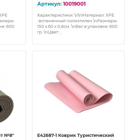
10019001
 XPE
Характеристики: \n\nМатериал: XPE
змеры:
-вспененный полиэтилен \nРазмеры:
ке: 600
150 х 60 х 0,6см. \nВес в упаковке: 600
гр. \nЦвет: ..
йт №8"
E42687-1 Коврик Туристический