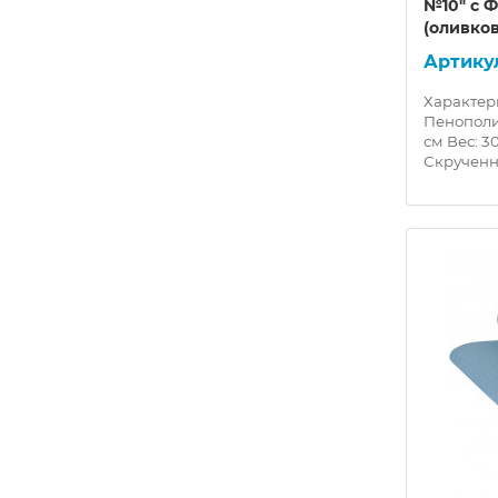
№10" с 
(оливко
Характер
Пенополи
см Вес: 3
Скрученн