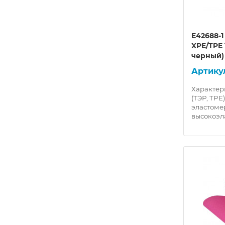
E42688-
XPE/TPE 
черный)
Характер
(ТЭР, TPE
эластом
высокоэл