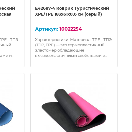
ческий
E42687-4 Коврик Туристический
рская
XPE/TPE 183х61х0,6 см (серый)
10022254
TPE - ТПЭ
Характеристики: Материал: TPE - ТПЭ
тичный
(ТЭР, TPE) — это термопластичный
эластомер обладающие
ами и..
высокоэластичными свойствами и..