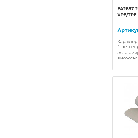
E42687-
XPE/TPE 
Характер
(ТЭР, TPE
эластом
высокоэл