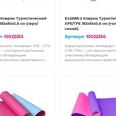
1 Коврик Туристический
E42688-2 Коврик Турист
183х61х0,6 см (серо/
XPE/TPE 183х61х0,6 см (го
синий)
10022255
10022256
истики: Материал: TPE - ТПЭ
Характеристики: Материал: 
) — это термопластичный
(ТЭР, TPE) — это термоплас
ер обладающие
эластомер обладающие
астичными свойствами и..
высокоэластичными свойств