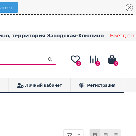
пино, территория Заводская-Хлюпино
Въезд по з
0
0
0
Личный кабинет
Регистрация