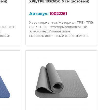
вый)
XPE/TPE 183х61х0,6 см (розовый)
10022251
Характеристики: Материал: TPE - ТПЭ
0х50х0.8
(ТЭР, TPE) — это термопластичный
:
эластомер обладающие
яжки..
высокоэластичными свойствами и..