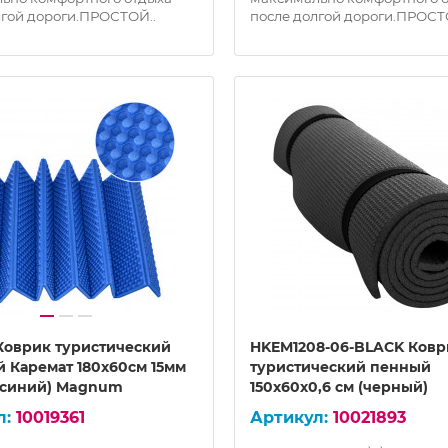
лгой дороги.ПРОСТОЙ..
после долгой дороги.ПРОСТ
Коврик туристический
HKEM1208-06-BLACK Ковр
й Каремат 180х60см 15мм
туристический пенный
 (синий) Magnum
150х60х0,6 см (черный)
10019361
10021893