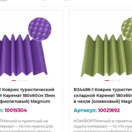
2 Коврик туристический
B34486-1 Коврик туристи
й Каремат 180х60см 15мм
складной Каремат 180х60
 (фиолетовый) Magnum
в чехле (оливковый) Ma
10019304
10021892
Мягкий и приятный на
КОМФОРТМягкий и приятны
териал — то что нужно для
ощупь материал — то что ну
ьно комфортного отдыха
максимально комфортного 