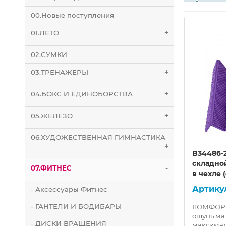
00.Новые поступления
01.ЛЕТО
+
02.СУМКИ
03.ТРЕНАЖЕРЫ
+
04.БОКС И ЕДИНОБОРСТВА
+
05.ЖЕЛЕЗО
+
06.ХУДОЖЕСТВЕННАЯ ГИМНАСТИКА
+
B34486-
складно
07.ФИТНЕС
-
в чехле
- Аксессуары Фитнес
- ГАНТЕЛИ И БОДИБАРЫ
КОМФОРТ
ощупь ма
- ДИСКИ ВРАЩЕНИЯ
максимал