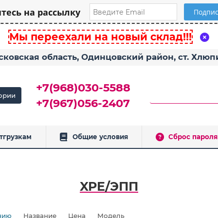
есь на рассылку
Мы переехали на новый склад!!!
сковская область, Одинцовский район, ст. Хлю
+7(968)030-5588
ории
+7(967)056-2407
тгрузкам
Общие условия
Сброс пароля
XPE/ЭПП
нию
Название
Цена
Модель