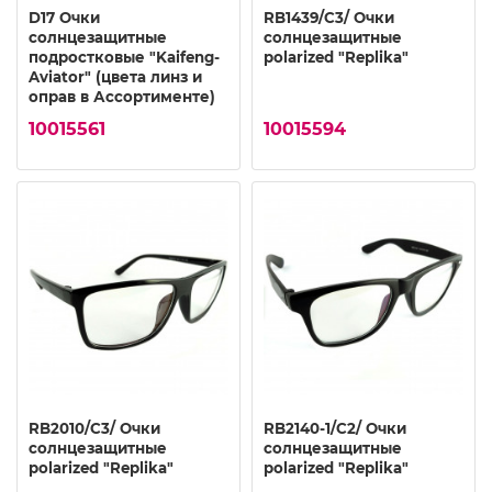
D17 Очки
RB1439/C3/ Очки
солнцезащитные
солнцезащитные
подростковые "Kaifeng-
polarized "Replika"
Aviator" (цвета линз и
оправ в Ассортименте)
10015561
10015594
RB2010/C3/ Очки
RB2140-1/C2/ Очки
солнцезащитные
солнцезащитные
polarized "Replika"
polarized "Replika"