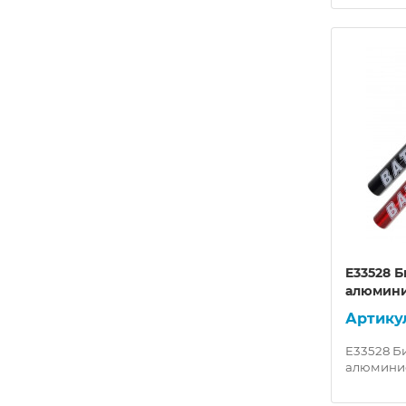
E33528 Б
алюмини
E33528 Б
алюминие