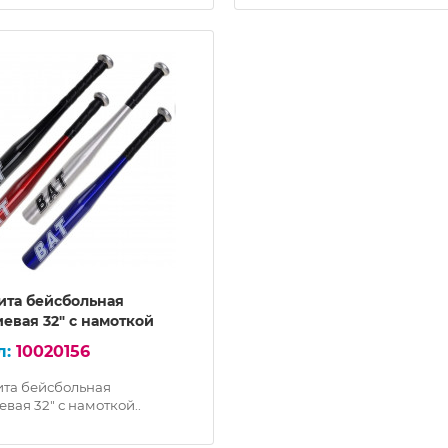
ита бейсбольная
евая 32" с намоткой
10020156
ита бейсбольная
вая 32" с намоткой..