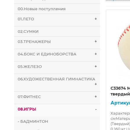
00.Новые поступления
01.ЛЕТО
+
02.СУМКИ
03.ТРЕНАЖЕРЫ
+
04.БОКС И ЕДИНОБОРСТВА
+
05.ЖЕЛЕЗО
+
06.ХУДОЖЕСТВЕННАЯ ГИМНАСТИКА
+
C33674 
твердый
07.ФИТНЕС
+
08.ИГРЫ
-
Характери
смМатери
- БАДМИНТОН
(Твердый)
0,160 кг Цв