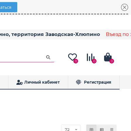
пино, территория Заводская-Хлюпино
Въезд по з
0
0
0
Личный кабинет
Регистрация