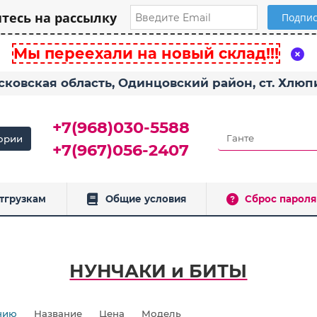
есь на рассылку
Мы переехали на новый склад!!!
сковская область, Одинцовский район, ст. Хлю
+7(968)030-5588
ории
+7(967)056-2407
тгрузкам
Общие условия
Сброс пароля
НУНЧАКИ и БИТЫ
нию
Название
Цена
Модель