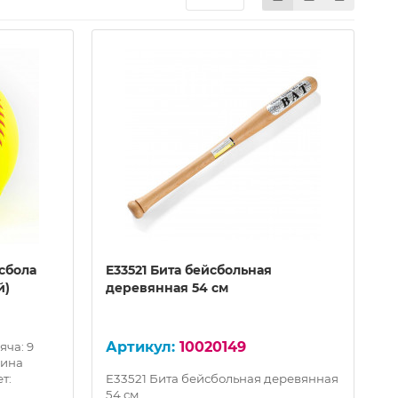
сбола
E33521 Бита бейсбольная
й)
деревянная 54 см
10020149
яча: 9
лина
т:
E33521 Бита бейсбольная деревянная
54 см..