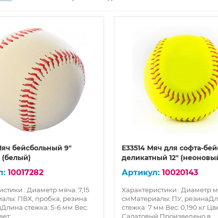
Мяч бейсбольный 9"
E33514 Мяч для софта-бей
 (белый)
деликатный 12" (неоновы
10017282
10020143
стики : Диаметр мяча: 7,15
Характеристики : Диаметр м
алы: ПВХ, пробка, резина
смМатериалы: ПУ, резинаД
Длина стежка: 5-6 мм Вес:
стежка: 7 мм Вес: 0,190 кг Цве
ет: ..
Салатовый Произведено в..