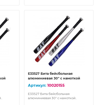
E33527 Бита бейсбольная
кой
алюминиевая 30" с намоткой
10020155
E33527 Бита бейсбольная
..
алюминиевая 30" с намоткой..