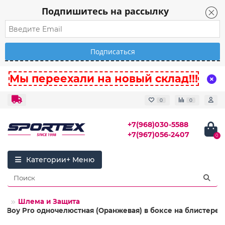
Подпишитесь на рассылку
Мы переехали на новый склад!!!
0
0
+7(968)030-5588
+7(967)056-2407
0
Категории
ВА
Шлема и Защита
adBoу Prо одночелюстная (Оранжевая) в боксе на блистере