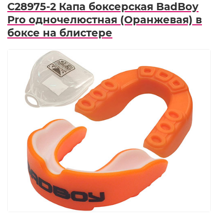
C28975-2 Капа боксерская BadBoу
Prо одночелюстная (Оранжевая) в
боксе на блистере