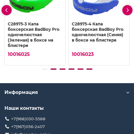
C28975-3 Капа
C28975-4 Капа
боксерская BadBoу Prо
боксерская BadBoу Prо
одночелюстная
одночелюстная (Синяя)
(Зеленая) в боксе на
в боксе на блистере
блистере
10016025
10016023
Информация
Наши контакты
+7(968)030-5588
+7(967)056-2407