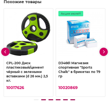
Похожие товары
Акция июля!!!
CPL-200 Диск
D34661 Магнезия
пластиковый/цемент
спортивная "Sports
чёрный с зелеными
Chalk" в брикетах по 79
вставками (d 26 мм.) 2,5
гр
кг.
10017626
10020869