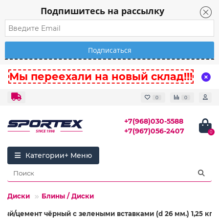
Подпишитесь на рассылку
Мы переехали на новый склад!!!
0
0
+7(968)030-5588
+7(967)056-2407
0
Категории
 / Диски
Блины / Диски
ый/цемент чёрный с зелеными вставками (d 26 мм.) 1,25 кг.