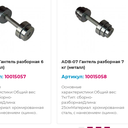
Гантель разборная 6
ADB-07 Гантель разборная 7
лл)
кг (металл)
10015057
10015058
е
Основные
истики:Общий вес:
характеристики:Общий вес:
борно-
7кгТип: сборно-
яДлина:
разборнаяДлина:
риал: хромированная
25смМатериал: хромированная
нанесением оцинко..
сталь, с нанесением оцинко..