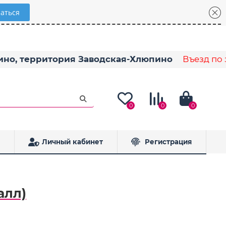
пино, территория Заводская-Хлюпино
Въезд по з
0
0
0
Личный кабинет
Регистрация
алл)