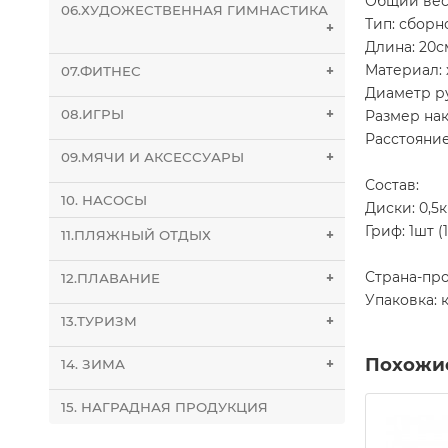
Общий вес:
06.ХУДОЖЕСТВЕННАЯ ГИМНАСТИКА
Тип: сборн
+
Длина: 20с
Материал:
07.ФИТНЕС
+
Диаметр ру
08.ИГРЫ
+
Размер нак
Расстояни
09.МЯЧИ И АКСЕССУАРЫ
+
Состав:
10. НАСОСЫ
Диски: 0,5кг
Гриф: 1шт (1
11.ПЛЯЖНЫЙ ОТДЫХ
+
Страна-пр
12.ПЛАВАНИЕ
+
Упаковка: 
13.ТУРИЗМ
+
Похожи
14. ЗИМА
+
15. НАГРАДНАЯ ПРОДУКЦИЯ