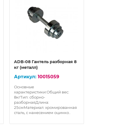
ADB-08 Гантель разборная 8
ADB-09 Гантел
кг (металл)
кг (металл)
10015059
100
Основные
Основные
характеристики:Общий вес:
характеристики:
8кгТип: сборно-
9кгТип: сборно-
разборнаяДлина:
разборнаяДлина
25смМатериал: хромированная
25смМатериал: 
сталь, с нанесением оцинко..
сталь, с нанесен