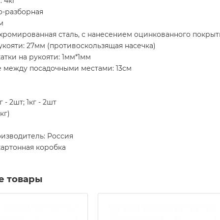
 4кг
о-разборная
м
 хромированная сталь, с нанесением оцинкованного покрыт
кояти: 27мм (противоскользящая насечка)
атки на рукояти: 1мм*1мм
е между посадочными местами: 13см
 - 2шт; 1кг - 2шт
кг)
оизводитель: Россия
картонная коробка
е товары