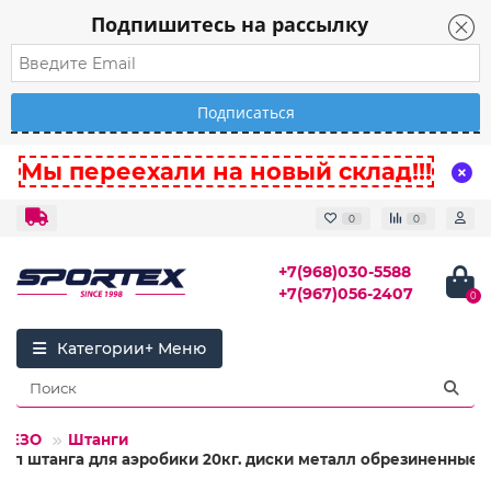
Подпишитесь на рассылку
Мы переехали на новый склад!!!
0
0
+7(968)030-5588
+7(967)056-2407
0
Категории
ЕЛЕЗО
Штанги
амп штанга для аэробики 20кг. диски металл обрезиненные