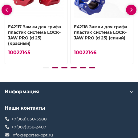
E42117 Замки для грифа
E42118 Замки для грифа
пластик система LOCK-
пластик система LOCK-
JAW PRO (d 25)
JAW PRO (d 25) (синий)
(красный)
10022145
10022146
Информация
Наши контакты
+7(968)030-5588
+7(967)056-2407
info@sportex-opt.ru