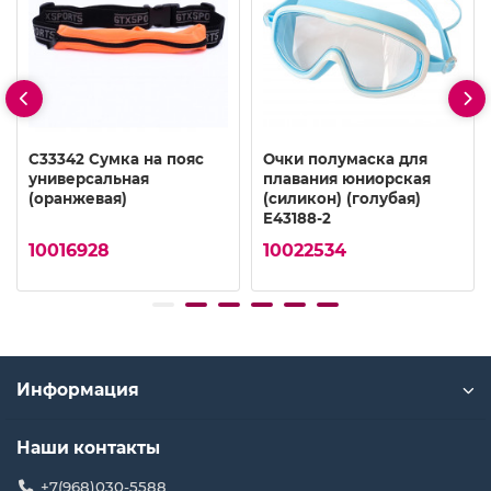
C33342 Сумка на пояс
Очки полумаска для
универсальная
плавания юниорская
(оранжевая)
(силикон) (голубая)
E43188-2
10016928
10022534
Информация
Наши контакты
+7(968)030-5588