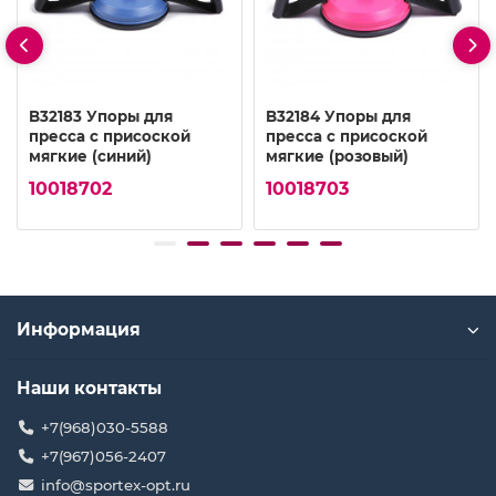
B32183 Упоры для
B32184 Упоры для
пресса с присоской
пресса с присоской
мягкие (синий)
мягкие (розовый)
10018702
10018703
Информация
Наши контакты
+7(968)030-5588
+7(967)056-2407
info@sportex-opt.ru