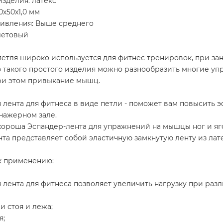
зделия: латекс
0х50х1,0 мм
тивления: Выше среднего
летовый
етля широко используется для фитнес тренировок, при зан
такого простого изделия можно разнообразить многие упр
ри этом привыкание мышц.
 лента для фитнеса в виде петли - поможет вам повысить э
енажерном зале.
хороша Эспандер-лента для упражнений на мышцы ног и яг
та представляет собой эластичную замкнутую ленту из лат
к применению:
 лента для фитнеса позволяет увеличить нагрузку при раз
и стоя и лежа;
я;