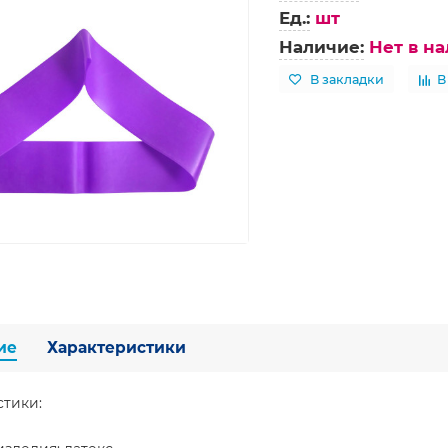
Ед.:
шт
Наличие:
Нет в н
В закладки
В
ие
Характеристики
стики: