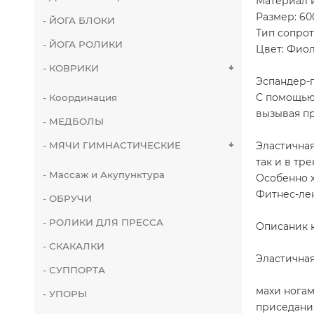
Материал и
Размер: 60
- ЙОГА БЛОКИ
Тип сопро
- ЙОГА РОЛИКИ
Цвет: Фио
- КОВРИКИ
+
Эспандер-п
С помощью 
- Координация
вызывая п
- МЕДБОЛЫ
Эластичная
- МЯЧИ ГИМНАСТИЧЕСКИЕ
+
так и в тр
- Массаж и Акупунктура
Особенно 
Фитнес-лен
- ОБРУЧИ
- РОЛИКИ ДЛЯ ПРЕССА
Описаник 
- СКАКАЛКИ
Эластичная
- СУППОРТА
махи ногам
- УПОРЫ
приседани