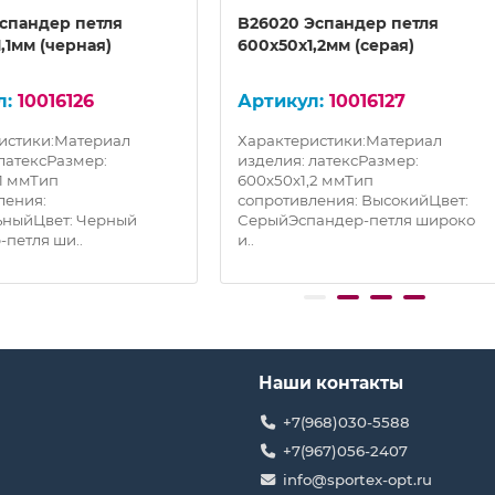
Эспандер петля
B26020 Эспандер петля
,1мм (черная)
600х50х1,2мм (серая)
10016126
10016127
истики:Материал
Характеристики:Материал
 латексРазмер:
изделия: латексРазмер:
,1 ммТип
600х50х1,2 ммТип
ления:
сопротивления: ВысокийЦвет:
ныйЦвет: Черный
СерыйЭспандер-петля широко
-петля ши..
и..
Наши контакты
+7(968)030-5588
+7(967)056-2407
info@sportex-opt.ru