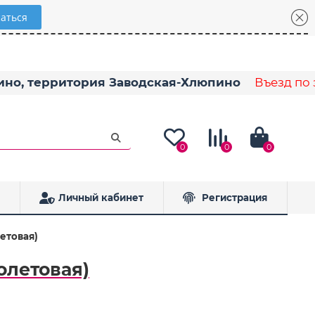
пино, территория Заводская-Хлюпино
Въезд по з
0
0
0
Личный кабинет
Регистрация
етовая)
олетовая)