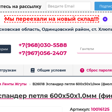
есь на рассылку
Мы переехали на новый склад!!!
сковская область, Одинцовский район, ст. Хлю
+7(968)030-5588
ории
+7(967)056-2407
тгрузкам
Общие условия
Сброс пароля
и Ленты Жгуты
B26018 Эспандер петля 600х50х1,0мм (фиол
спандер петля 600х50х1,0мм (фи
Артикул:
10016125