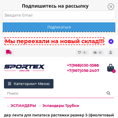
Подпишитесь на рассылку
Мы переехали на новый склад!!!
0
0
+7(968)030-5588
+7(967)056-2407
0
Категории
ЕС
ЭСПАНДЕРЫ
Эспандеры Трубки
андер лента для пилатеса растяжки размер S (фиолетовый)