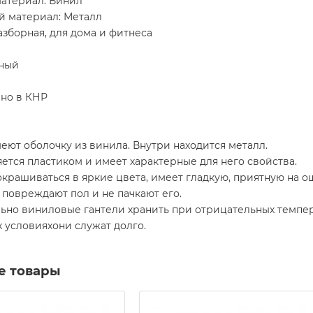
атериал: Винил
й материал: Металл
азборная, для дома и фитнеса
еный
но в КНР
еют оболочку из винила. Внутри находится металл.
ется пластиком и имеет характерные для него свойства.
крашиваться в яркие цвета, имеет гладкую, приятную на о
 повреждают пол и не пачкают его.
но виниловые гантели хранить при отрицательных темпера
 условияхони служат долго.
е товары