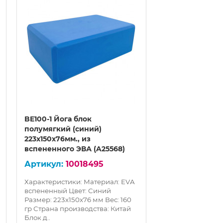
BE100-1 Йога блок
BE100-4 Йога б
полумягкий (синий)
полумягкий (г
223х150х76мм., из
223х150х76мм., 
вспененного ЭВА (A25568)
вспененного ЭВ
10018495
100
Характеристики: Материал: EVA
Характеристики:
вспененный Цвет: Синий
вспененный Цвет
Размер: 223х150x76 мм Вес: 160
Размер: 223х150x
гр Страна производства: Китай
гр Страна произ
Блок д..
Бло..