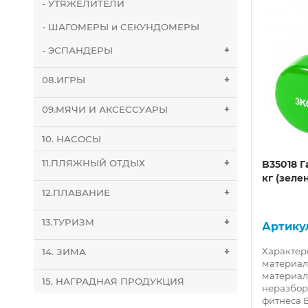
- УТЯЖЕЛИТЕЛИ
- ШАГОМЕРЫ и СЕКУНДОМЕРЫ
- ЭСПАНДЕРЫ
+
08.ИГРЫ
+
09.МЯЧИ И АКСЕССУАРЫ
+
10. НАСОСЫ
11.ПЛЯЖНЫЙ ОТДЫХ
+
BE300-2 Набор йога блоков
B35018 Г
полумягких 2 штуки
кг (зеле
из
(малиновые) 223х150х76мм.,
12.ПЛАВАНИЕ
+
80)
из вспененного ЭВА (E40572)
13.ТУРИЗМ
+
10021655
л: EVA
Характер
14. ЗИМА
+
й/
BE300-2 Набор йога блоков
материал
76 мм
полумягких 2 штуки (малиновые)
материал
15. НАГРАДНАЯ ПРОДУКЦИЯ
одства:
223х150х76мм., из вспененного
неразбор
ЭВА (E40572)..
фитнеса Ве