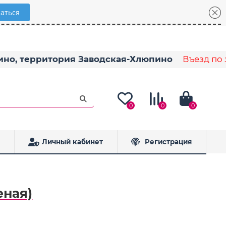
пино, территория Заводская-Хлюпино
Въезд по з
0
0
0
Личный кабинет
Регистрация
еная)