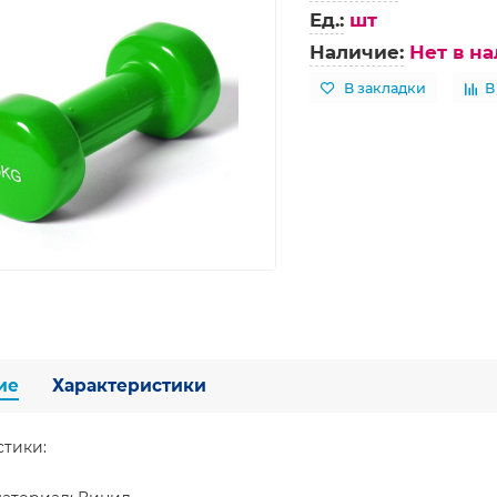
Ед.:
шт
Наличие:
Нет в н
В закладки
В
ие
Характеристики
стики: