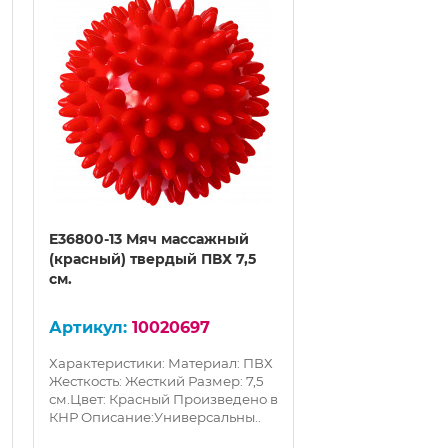
E36800-13 Мяч массажный
E36800-5 Мяч 
(красный) твердый ПВХ 7,5
(желтый) тверд
см.
10020697
100
Характеристики: Материал: ПВХ
Характеристики:
Жесткость: Жесткий Размер: 7,5
Жесткость: Жестк
см.Цвет: Красный Произведено в
см.Цвет: Желтый
КНР Описание:Универсальны..
КНР Описание:Ун