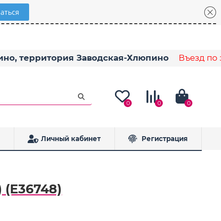
пино, территория Заводская-Хлюпино
Въезд по з
0
0
0
Личный кабинет
Регистрация
 (E36748)