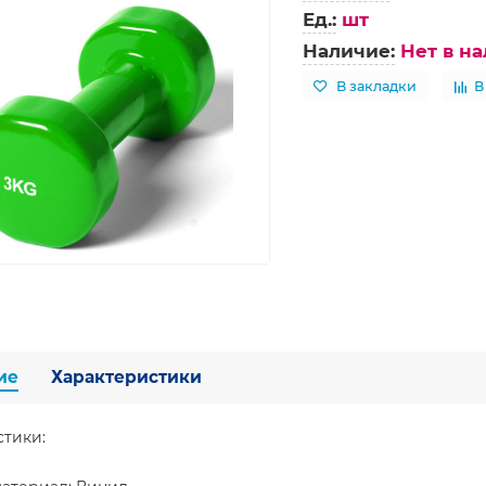
Ед.:
шт
Наличие:
Нет в н
В закладки
В
ие
Характеристики
стики: