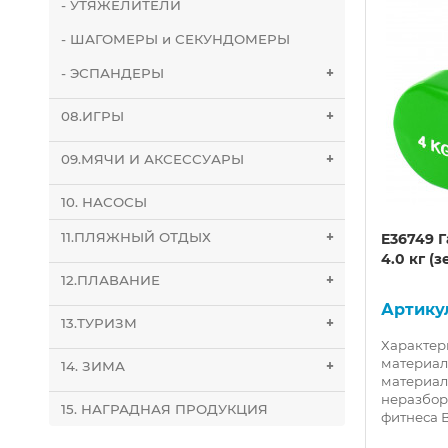
- УТЯЖЕЛИТЕЛИ
- ШАГОМЕРЫ и СЕКУНДОМЕРЫ
- ЭСПАНДЕРЫ
+
08.ИГРЫ
+
09.МЯЧИ И АКСЕССУАРЫ
+
10. НАСОСЫ
11.ПЛЯЖНЫЙ ОТДЫХ
+
ной
E36802 Массажер двойной
E36749 
ый
мячик с шипами твердый
4.0 кг (
(фиолетовый)
12.ПЛАВАНИЕ
+
10020717
13.ТУРИЗМ
+
Характеристики: Материал: ПВХ
Характер
л: ПВХ
Диаметр и длина шара: 15,6х6,5
материал
14. ЗИМА
+
6х6,5
см Цвет: Фиолетовый
материал
дено в
Произведено в КНР Описание:
неразбор
15. НАГРАДНАЯ ПРОДУКЦИЯ
б..
Приноси..
фитнеса Ве