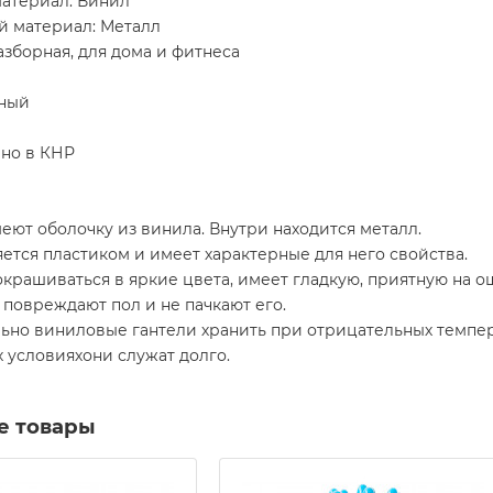
атериал: Винил
й материал: Металл
азборная, для дома и фитнеса
еный
но в КНР
еют оболочку из винила. Внутри находится металл.
ется пластиком и имеет характерные для него свойства.
крашиваться в яркие цвета, имеет гладкую, приятную на о
 повреждают пол и не пачкают его.
но виниловые гантели хранить при отрицательных темпера
 условияхони служат долго.
е товары