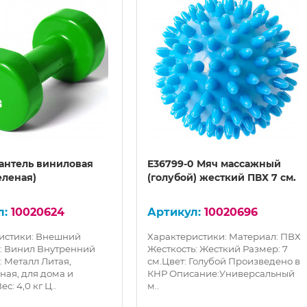
Гантель виниловая
E36799-0 Мяч массажный
зеленая)
(голубой) жесткий ПВХ 7 см.
10020624
10020696
истики: Внешний
Характеристики: Материал: ПВХ
: Винил Внутренний
Жесткость: Жесткий Размер: 7
: Металл Литая,
см.Цвет: Голубой Произведено в
ная, для дома и
КНР Описание:Универсальный
с: 4,0 кг Ц..
м..