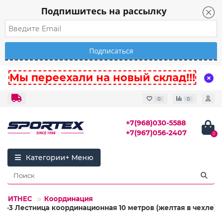
Подпишитесь на рассылку
Мы переехали на новый склад!!!
0
0
+7(968)030-5588
+7(967)056-2407
0
Категории
7.ФИТНЕС
Координация
09-3 Лестница координационная 10 метров (желтая в чехле)