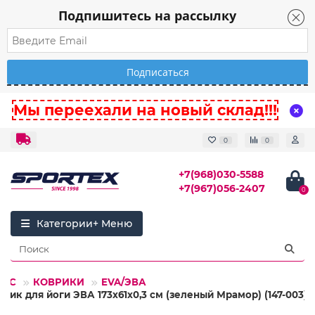
Подпишитесь на рассылку
Мы переехали на новый склад!!!
0
0
+7(968)030-5588
+7(967)056-2407
0
Категории
НЕС
КОВРИКИ
EVA/ЭВА
рик для йоги ЭВА 173х61х0,3 см (зеленый Мрамор) (147-003)