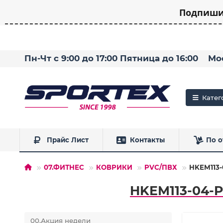
Подпишит
Пн-Чт с 9:00 до 17:00 Пятница до 16:00
Мо
Катег
Прайс Лист
Контакты
По о
07.ФИТНЕС
КОВРИКИ
PVC/ПВХ
HKEM113-
HKEM113-04-P
00.Акция недели