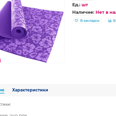
Ед.:
шт
Наличие:
Нет в н
В закладки
В
ие
Характеристики
стики: