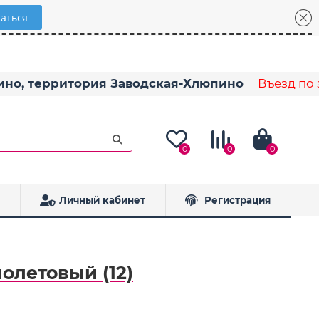
пино, территория Заводская-Хлюпино
Въезд по з
0
0
0
Личный кабинет
Регистрация
олетовый (12)