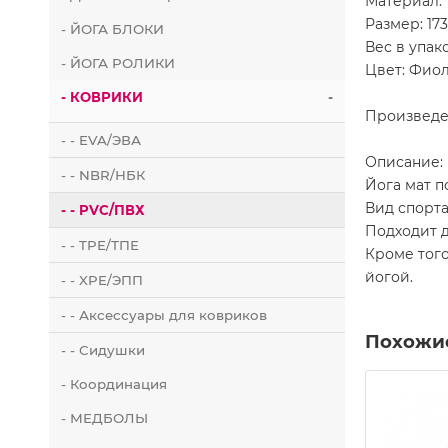
Материал:
Размер: 173
- ЙОГА БЛОКИ
Вес в упако
- ЙОГА РОЛИКИ
Цвет: Фиол
- КОВРИКИ
-
Произведе
- - EVA/ЭВА
Описание:
- - NBR/НБК
Йога мат 
Вид спорта
- - PVC/ПВХ
Подходит д
- - TPE/ТПЕ
Кроме того
йогой.
- - XPE/ЭПП
- - Аксессуары для ковриков
Похожи
- - Сидушки
- Координация
- МЕДБОЛЫ