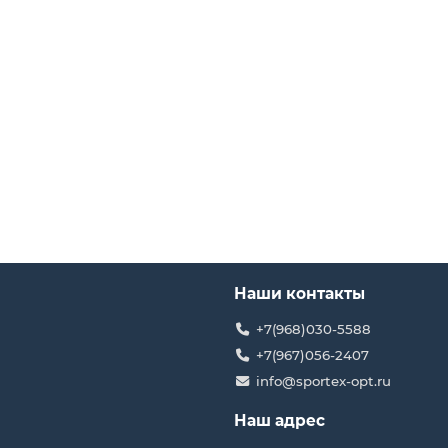
Наши контакты
+7(968)030-5588
+7(967)056-2407
info@sportex-opt.ru
Наш адрес