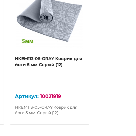
HKEM113-05-GRAY Коврик для
HKEM113-05-GR
йоги 5 мм-Серый (12)
для йоги 5 мм-
100
10021919
Характеристики:
ЭКО ПВХ Размер: 
HKEM113-05-GRAY Коврик для
Вес в упаковке: 1
йоги 5 мм-Серый (12)..
Зеленый (с рисун