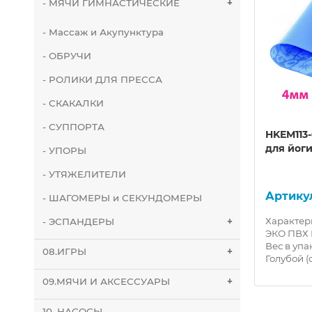
- МЯЧИ ГИМНАСТИЧЕСКИЕ
+
- Массаж и Акупунктура
- ОБРУЧИ
- РОЛИКИ ДЛЯ ПРЕССА
- СКАКАЛКИ
- СУППОРТА
рик
HKEM1208-06-PURPLE Коврик
HKEM113
туристический пенный
для йоги
- УПОРЫ
150х60х0,6 см (фиолетовый)
- УТЯЖЕЛИТЕЛИ
10019001
- ШАГОМЕРЫ и СЕКУНДОМЕРЫ
л: XPE
Характеристики: \n\nМатериал:
Характер
- ЭСПАНДЕРЫ
+
Вес в
XPE -вспененный полиэтилен
ЭКО ПВХ Р
\nРазмеры: 150 х 60 х 0,6см. \nВес
Вес в упа
08.ИГРЫ
+
в упаковке: 600 гр. \nЦвет: ..
Голубой (
09.МЯЧИ И АКСЕССУАРЫ
+
10. НАСОСЫ