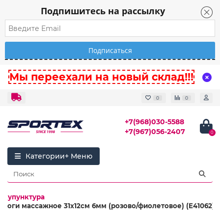
Подпишитесь на рассылку
Мы переехали на новый склад!!!
0
0
+7(968)030-5588
+7(967)056-2407
0
Категории
Акупунктура
 йоги массажное 31х12см 6мм (розово/фиолетовое) (E41062)