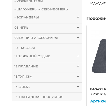
- УТЯЖЕЛИТЕЛИ
- Подходит 
- ШАГОМЕРЫ и СЕКУНДОМЕРЫ
- ЭСПАНДЕРЫ
+
Похожи
08.ИГРЫ
+
09.МЯЧИ И АКСЕССУАРЫ
+
10. НАСОСЫ
11.ПЛЯЖНЫЙ ОТДЫХ
+
12.ПЛАВАНИЕ
+
13.ТУРИЗМ
+
14. ЗИМА
+
E40750 Ролик для йоги
E40425 
ВА/
(черный) 45х11см ЭВА/АБС
183х61х0
15. НАГРАДНАЯ ПРОДУКЦИЯ