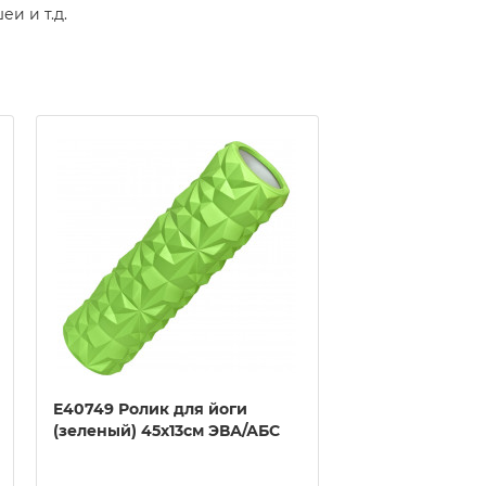
еи и т.д.
E40749 Ролик для йоги
E40749 Ролик 
(зеленый) 45х13см ЭВА/АБС
(красный) 45х1