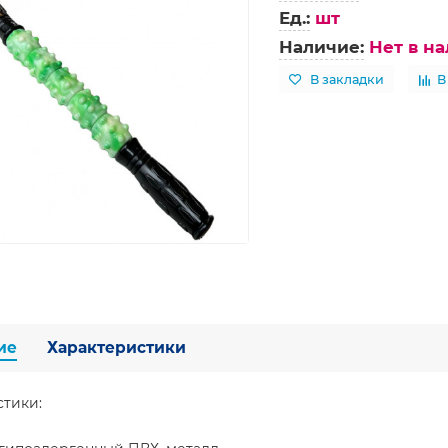
Ед.:
шт
Наличие:
Нет в н
В закладки
В
ие
Характеристики
стики: