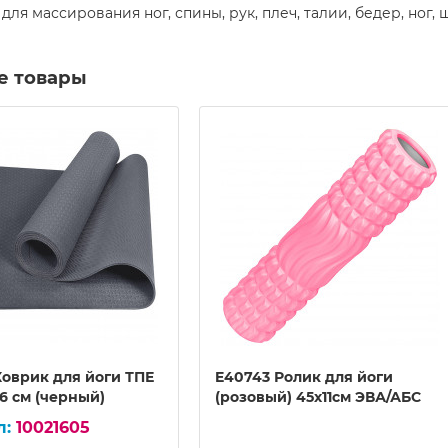
для массирования ног, спины, рук, плеч, талии, бедер, ног, ш
е товары
Коврик для йоги ТПЕ
E40743 Ролик для йоги
,6 см (черный)
(розовый) 45х11см ЭВА/АБС
10021605