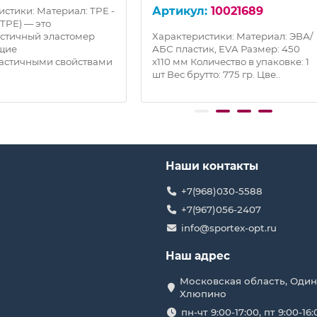
10021689
стики: Материал: TPE -
 TPE) — это
стичный эластомер
Характеристики: Материал: ЭВА/
щие
АБС пластик, EVA Размер: 450
астичными свойствами
х110 мм Количество в упаковке: 1
шт Вес брутто: 775 гр. Цве..
Наши контакты
+7(968)030-5588
+7(967)056-2407
info@sportex-opt.ru
Наш адрес
Московская область, Один
Хлюпино
пн-чт 9:00-17:00, пт 9:00-16: