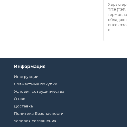
10021703
Характери
ТПЭ (ТЭР,
: ЭВА/
Характеристики: Материал: ЭВА/
термопла
 450
АБС пластик, EVA Размер: 450
обладаю
вке: 1
х110 мм Количество в упаковке: 1
высокоэл
шт Вес брутто: 760 гр. Цве..
и..
Информация
Инструкции
Совместные покупки
Условия сотрудничества
О нас
Доставка
Политика Безопасности
Условия соглашения