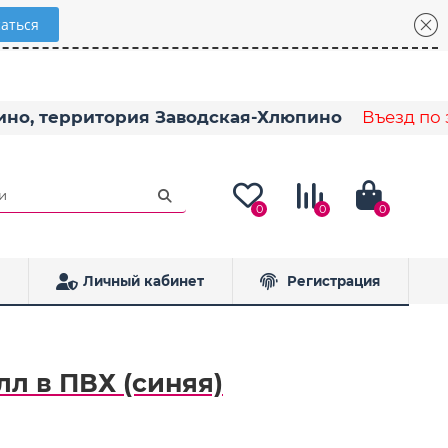
пино, территория Заводская-Хлюпино
Въезд по з
0
0
0
Личный кабинет
Регистрация
лл в ПВХ (синяя)