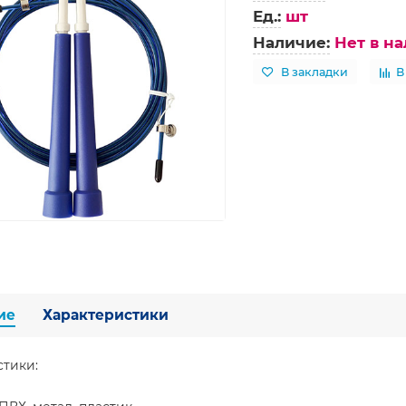
Ед.:
шт
Наличие:
Нет в н
В закладки
В
ие
Характеристики
стики: