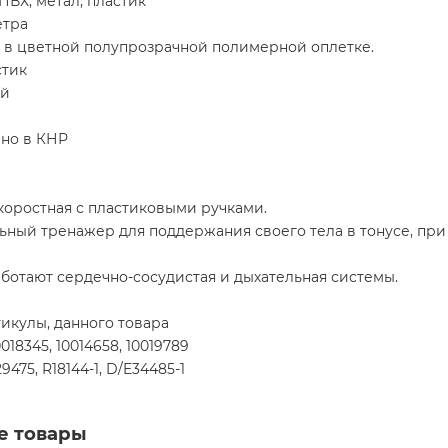
ПВХ, метал, пластик
етра
с в цветной полупрозрачной полимерной оплетке.
стик
ий
но в КНР
коростная с пластиковыми ручками.
ьный тренажер для поддержания своего тела в тонусе, при
ботают сердечно-сосудистая и дыхательная системы.
икулы, данного товара
0018345, 10014658, 10019789
29475, R18144-1, D/E34485-1
е товары