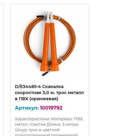
D/E34485-4 Скакалка
D/E34485-5 Ска
скоростная 3,0 м. трос металл
скоростная 3,0 
в ПВХ (оранжевая)
в ПВХ (розовая
10019792
100
Характеристики: Материал: ПВХ,
Характеристики:
метал, пластик Длина: 3 метра
метал, пластик Д
Шнур: трос в цветной
Шнур: трос в цве
полупрозрачной полимерной
полупрозрачной