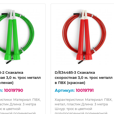
-2 Скакалка
D/E34485-3 Скакалка
ая 3,0 м. трос металл
скоростная 3,0 м. трос металл
еленая)
в ПВХ (красная)
10019790
10019791
истики: Материал: ПВХ,
Характеристики: Материал: ПВХ,
астик Длина: 3 метра
метал, пластик Длина: 3 метра
с в цветной
Шнур: трос в цветной
рачной полимерной
полупрозрачной полимерной