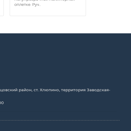
оплетке. Руч..
оплетке. Руч..
цовский район, ст. Хлюпино, территория Заводская-
00