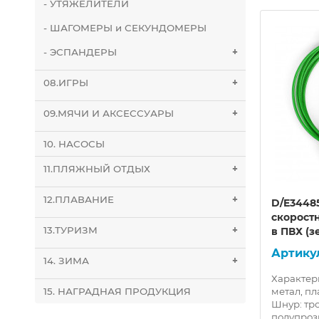
- УТЯЖЕЛИТЕЛИ
- ШАГОМЕРЫ и СЕКУНДОМЕРЫ
- ЭСПАНДЕРЫ
+
08.ИГРЫ
+
09.МЯЧИ И АКСЕССУАРЫ
+
10. НАСОСЫ
11.ПЛЯЖНЫЙ ОТДЫХ
+
12.ПЛАВАНИЕ
+
ные
D26138-2 Часы спортивные
D/E34485
кварцевые
скоростн
13.ТУРИЗМ
+
в ПВХ (з
14. ЗИМА
+
Характер
10016488
метал, пл
15. НАГРАДНАЯ ПРОДУКЦИЯ
Шнур: тро
D26138-2 Часы спортивные
полупроз