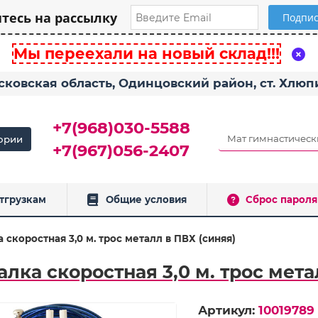
есь на рассылку
Мы переехали на новый склад!!!
сковская область, Одинцовский район, ст. Хлю
+7(968)030-5588
ории
+7(967)056-2407
тгрузкам
Общие условия
Сброс пароля
 скоростная 3,0 м. трос металл в ПВХ (синяя)
алка скоростная 3,0 м. трос мета
Артикул:
10019789