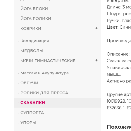
Материал: 
Длина: 3 м
- ЙОГА БЛОКИ
Шнур: тро
- ЙОГА РОЛИКИ
Ручки: пла
Цвет: Син
- КОВРИКИ
+
Произведе
- Координация
- МЕДБОЛЫ
Описание:
Скакалка с
- МЯЧИ ГИМНАСТИЧЕСКИЕ
+
Универсал
- Массаж и Акупунктура
мышц.
Активно ра
- ОБРУЧИ
- РОЛИКИ ДЛЯ ПРЕССА
Другие арт
10019928, 1
- СКАКАЛКИ
E32636-1, E
- СУППОРТА
- УПОРЫ
Похожи