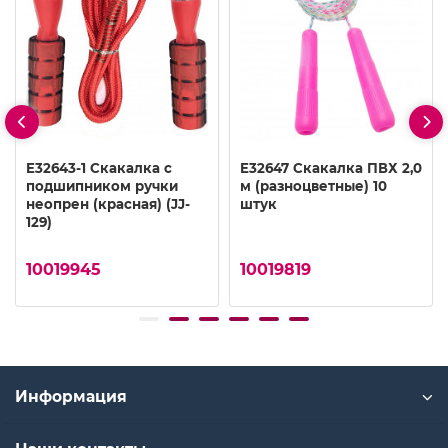
E32643-1 Скакалка с
E32647 Скакалка ПВХ 2,0
подшипником ручки
м (разноцветные) 10
неопрен (красная) (JJ-
штук
129)
10019945
10019819
Информация