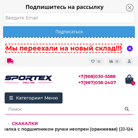
Подпишитесь на рассылку
Мы переехали на новый склад!!!
0
0
+7(968)030-5588
+7(967)056-2407
0
Категории
ЕС
СКАКАЛКИ
какалка с подшипником ручки неопрен (оранжевая) (JJ-124)