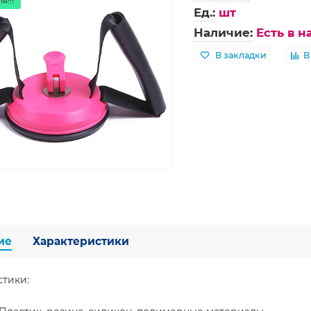
я!!!
Ед.:
шт
Наличие:
Есть в 
В закладки
В
ие
Характеристики
стики: