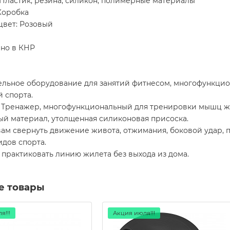
Пластик, резина, силикон, полимерные материалы
Коробка
цвет: Розовый
но в КНР
ельное оборудование для занятий фитнесом, многофункци
й спорта.
Тренажер, многофункциональный для тренировки мышц ж
ый материал, утолщенная силиконовая присоска.
ам свернуть движение живота, отжимания, боковой удар, п
идов спорта.
практиковать линию жилета без выхода из дома.
е товары
я!!!
Акция июля!!!