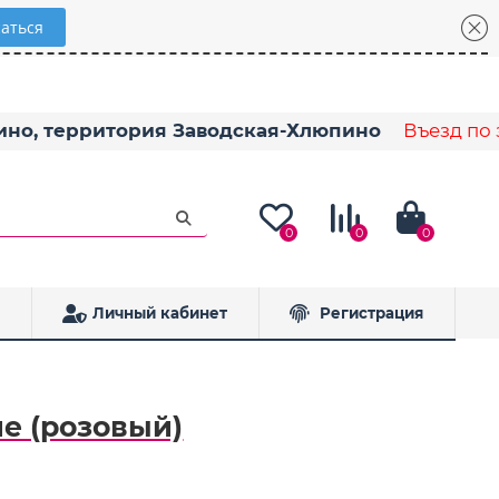
пино, территория Заводская-Хлюпино
Въезд по з
0
0
0
Личный кабинет
Регистрация
ие (розовый)