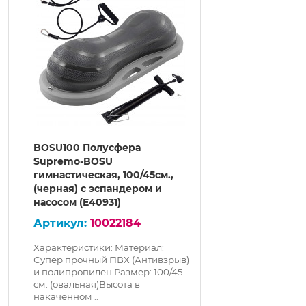
BOSU100 Полусфера
BOSU80 Полус
Supremo-BOSU
BOSU гимнасти
гимнастическая, 100/45см.,
80/35см., (серая
(черная) с эспандером и
эспандером и 
насосом (E40931)
(E40932)
10022184
100
Характеристики: Материал:
Характеристики:
Супер прочный ПВХ (Антивзрыв)
Супер прочный 
и полипропилен Размер: 100/45
и полипропилен 
см. (овальная)Высота в
см. (овальная)Вы
накаченном ..
накаченном с..