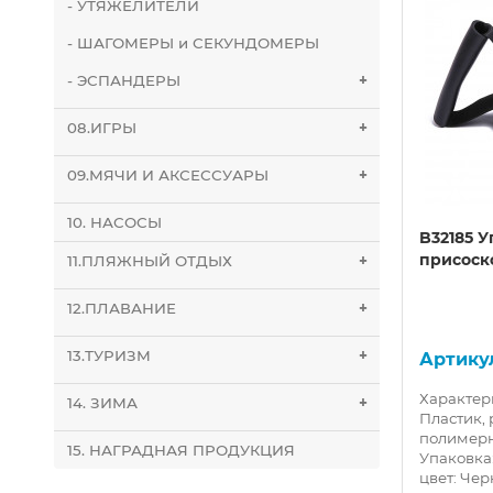
- УТЯЖЕЛИТЕЛИ
- ШАГОМЕРЫ и СЕКУНДОМЕРЫ
- ЭСПАНДЕРЫ
+
08.ИГРЫ
+
09.МЯЧИ И АКСЕССУАРЫ
+
10. НАСОСЫ
ковый/
D34360 Ролик для йоги ЭПП
B32185 У
.) 5
литой 30x15cm (черный)
присоск
11.ПЛЯЖНЫЙ ОТДЫХ
+
(YREP-30)
12.ПЛАВАНИЕ
+
13.ТУРИЗМ
+
10019682
ний
Характеристики: Материал: ЭПП
Характер
14. ЗИМА
+
ие:
(пенопласт)Длина: 300
Пластик, 
ммДиаметр: 15 смВес: 150
полимер
15. НАГРАДНАЯ ПРОДУКЦИЯ
5-26мм
гр.Максимальный вес
Упаковка
пользователя: 100 кг Цв..
цвет: Чер