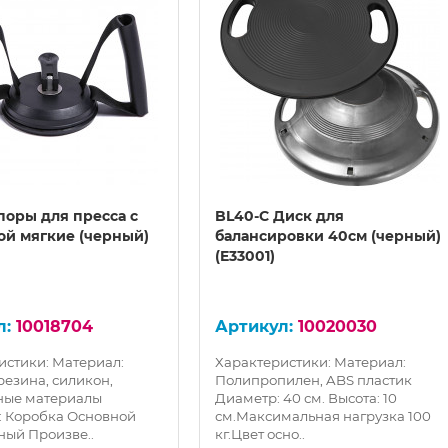
поры для пресса с
BL40-C Диск для
ой мягкие (черный)
балансировки 40см (черный)
(E33001)
10018704
10020030
истики: Материал:
Характеристики: Материал:
резина, силикон,
Полипропилен, ABS пластик
ные материалы
Диаметр: 40 см. Высота: 10
: Коробка Основной
см.Максимальная нагрузка 100
ный Произве..
кг.Цвет осно..