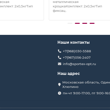
еская
металлическая
мплект: 2х0,5кгТип
крошкаКомплект: 2х0,5кгТип
фиксац..
Наши контакты
+7(968)030-5588
+7(967)056-2407
info@sportex-opt.ru
Наш адрес
Московская область, Один
Хлюпино
пн-чт 9:00-17:00, пт 9:00-16: