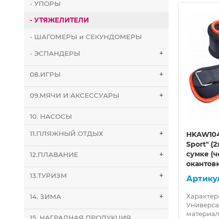
- УПОРЫ
- УТЯЖЕЛИТЕЛИ
- ШАГОМЕРЫ и СЕКУНДОМЕРЫ
- ЭСПАНДЕРЫ
+
08.ИГРЫ
+
09.МЯЧИ И АКСЕССУАРЫ
+
10. НАСОСЫ
11.ПЛЯЖНЫЙ ОТДЫХ
+
HKAW133 Утяжелители
HKAW104
умочке
(2х2,0кг) (Экокожа) в сумочке
Sport" (2
сумке (
12.ПЛАВАНИЕ
+
окантов
13.ТУРИЗМ
+
10014167
Характери
14. ЗИМА
+
,5кг) в
HKAW133 Утяжелители (2х2,0кг)
Универс
в сумочке (внешняя часть
материал
15. НАГРАДНАЯ ПРОДУКЦИЯ