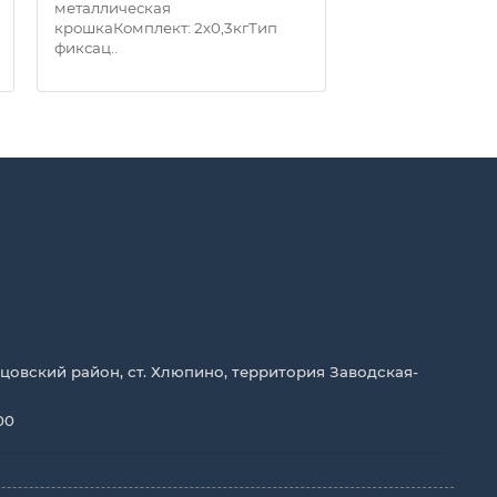
металлическая
металлическая
крошкаКомплект: 2х0,3кгТип
крошкаКомплект:
фиксац..
фиксац..
цовский район, ст. Хлюпино, территория Заводская-
00