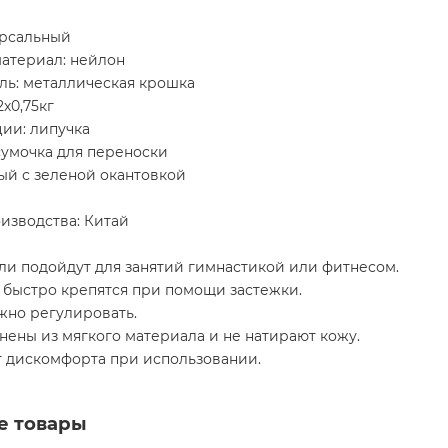
ерсальный
атериал: нейлон
ль: металлическая крошка
2х0,75кг
ии: липучка
сумочка для переноски
ый с зеленой окантовкой
изводства: Китай
ли подойдут для занятий гимнастикой или фитнесом.
 быстро крепятся при помощи застежки.
жно регулировать.
ены из мягкого материала и не натирают кожу.
т дискомфорта при использовании.
е товары