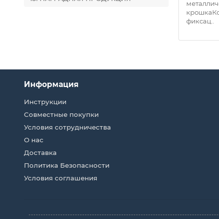
еняя
искуственная кожа, внутреняя
металлич
л ,
часть нейлоновый материал ,
крошкаКо
наполнит..
фиксац..
Информация
Инструкции
Совместные покупки
Условия сотрудничества
О нас
Доставка
Политика Безопасности
Условия соглашения