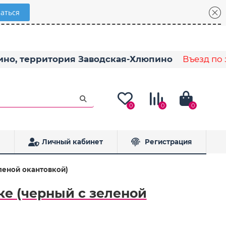
пино, территория Заводская-Хлюпино
Въезд по з
0
0
0
Личный кабинет
Регистрация
еленой окантовкой)
мке (черный с зеленой