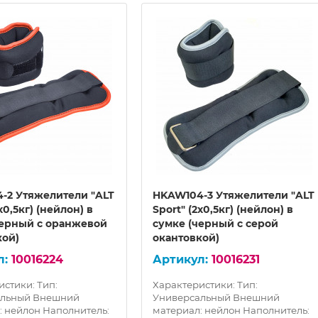
-2 Утяжелители "ALT
HKAW104-3 Утяжелители "ALT
х0,5кг) (нейлон) в
Sport" (2х0,5кг) (нейлон) в
черный с оранжевой
сумке (черный с серой
кой)
окантовкой)
10016224
10016231
стики: Тип:
Характеристики: Тип:
альный Внешний
Универсальный Внешний
: нейлон Наполнитель:
материал: нейлон Наполнитель: