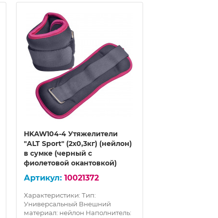
HKAW104-4 Утяжелители
HKAW104-4 Ут
"ALT Sport" (2х0,3кг) (нейлон)
"ALT Sport" (2х
в сумке (черный с
в сумке (черны
фиолетовой окантовкой)
фиолетовой ок
10021372
100
Характеристики: Тип:
Характеристики:
Универсальный Внешний
Универсальный
материал: нейлон Наполнитель:
материал: нейло