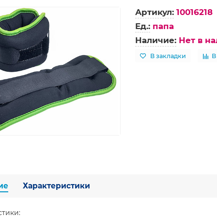
Артикул:
10016218
Ед.:
папа
Наличие:
Нет в н
В закладки
В
ие
Характеристики
стики: