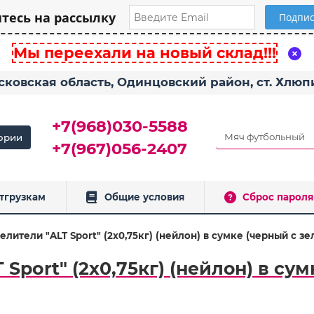
есь на рассылку
Мы переехали на новый склад!!!
сковская область, Одинцовский район, ст. Хлю
+7(968)030-5588
ории
+7(967)056-2407
тгрузкам
Общие условия
Сброс пароля
лители "ALT Sport" (2х0,75кг) (нейлон) в сумке (черный с з
Sport" (2х0,75кг) (нейлон) в су