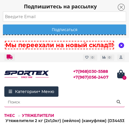
Подпишитесь на рассылку
Мы переехали на новый склад!!!
0
0
+7(968)030-5588
+7(967)056-2407
0
Категории
ФИТНЕС
УТЯЖЕЛИТЕЛИ
2 Утяжелители 2 кг (2х1,0кг) (нейлон) (камуфляж) (D34453)