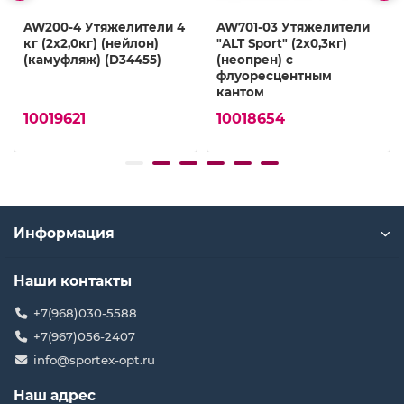
AW200-4 Утяжелители 4
AW701-03 Утяжелители
кг (2х2,0кг) (нейлон)
"ALT Sport" (2х0,3кг)
(камуфляж) (D34455)
(неопрен) с
флуоресцентным
кантом
10019621
10018654
Информация
Наши контакты
+7(968)030-5588
+7(967)056-2407
info@sportex-opt.ru
Наш адрес