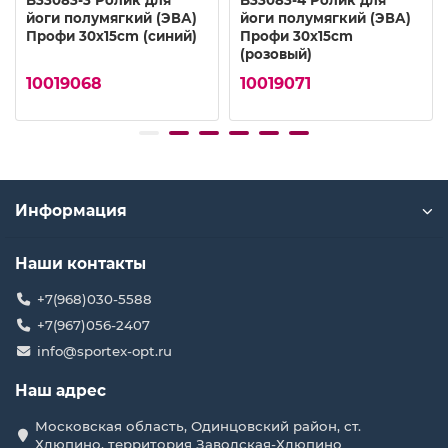
B33083-3 Ролик для
B33083-4 Ролик для
йоги полумягкий (ЭВА)
йоги полумягкий (ЭВА)
Профи 30x15cm (синий)
Профи 30x15cm
(розовый)
10019068
10019071
Информация
Наши контакты
+7(968)030-5588
+7(967)056-2407
info@sportex-opt.ru
Наш адрес
Московская область, Одинцовский район, ст.
Хлюпино, территория Заводская-Хлюпино