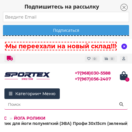
Подпишитесь на рассылку
Мы переехали на новый склад!!!
0
0
+7(968)030-5588
+7(967)056-2407
0
Категории
НЕС
ЙОГА РОЛИКИ
Ролик для йоги полумягкий (ЭВА) Профи 30x15cm (зеленый)