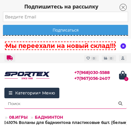
Подпишитесь на рассылку
Мы переехали на новый склад!!!
0
0
+7(968)030-5588
+7(967)056-2407
0
Категории
08.ИГРЫ
БАДМИНТОН
E41074 Воланы для бадминтона пластиковые 6шт. (белые)