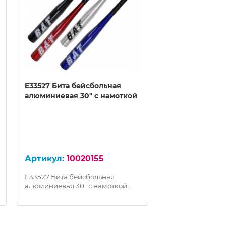
E33527 Бита бейсбольная
E33572 Табло 3
алюминиевая 30" с намоткой
перекидное
100
Характеристики
10020155
Металл, пластмас
ПВХ Габариты уп
E33527 Бита бейсбольная
27,5x23x6,5 смО
алюминиевая 30" с намоткой..
товара: 0.002..