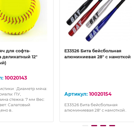
яч для софта-
E33526 Бита бейсбольная
а деликатный 12"
алюминиевая 28" с намоткой
ый)
10020143
истики : Диаметр мяча:
10020154
риалы: ПУ,
ина стежка: 7 мм Вес:
Цвет: Салатовый
E33526 Бита бейсбольная
но в..
алюминиевая 28" с намоткой..