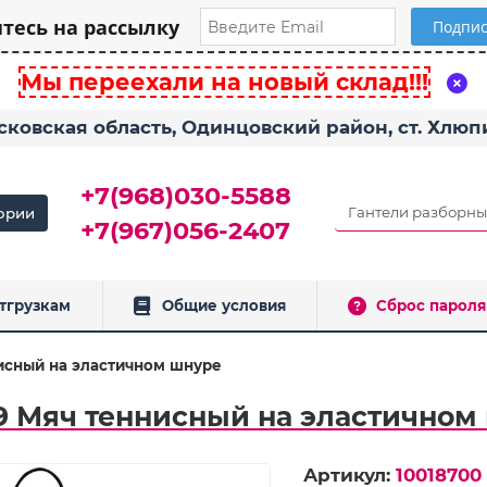
есь на рассылку
Мы переехали на новый склад!!!
сковская область, Одинцовский район, ст. Хлю
+7(968)030-5588
ории
+7(967)056-2407
тгрузкам
Общие условия
Сброс пароля
исный на эластичном шнуре
9 Мяч теннисный на эластичном
Артикул:
10018700