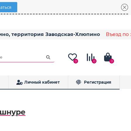
пино, территория Заводская-Хлюпино
Въезд по з
0
0
0
Личный кабинет
Регистрация
 шнуре