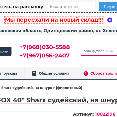
есь на рассылку
Мы переехали на новый склад!!!
сковская область, Одинцовский район, ст. Хлю
+7(968)030-5588
ории
+7(967)056-2407
тгрузкам
Общие условия
Сброс пароля
" Sharx судейский, на шнурке (фиолетовый)
FOX 40" Sharx судейский, на шн
Артикул:
10022196