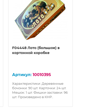
F04448 Лото (большое) в
F04483 Свисток
кортонной коробке
CMG пластиков
держателем (ц
ассортименте)
100
10010395
Характеристики:
Характеристики: Деревянные
Пластик Без шар
бочонки: 90 шт. Карточки: 24 шт.
силиконовым на
Мешок: 1 шт. Фишки-заставки: 96
держателем на 
шт. Произведено в КНР..
блистере Цвет: Ч