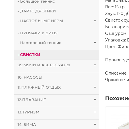
Матариал:
- Большой теннис
Вес: 15 гр.
- ДАРТС ДРОТИКИ
Звук: 120 дб
Свисток с
- НАСТОЛЬНЫЕ ИГРЫ
+
Без шарик
- НУНЧАКИ и БИТЫ
С шнуром
Упаковка: 
- Настольный теннис
+
Цвет: Фио
- СВИСТКИ
Произведе
09.МЯЧИ И АКСЕССУАРЫ
+
Описание:
10. НАСОСЫ
Яркий и ч
11.ПЛЯЖНЫЙ ОТДЫХ
+
Похожи
12.ПЛАВАНИЕ
+
13.ТУРИЗМ
+
14. ЗИМА
+