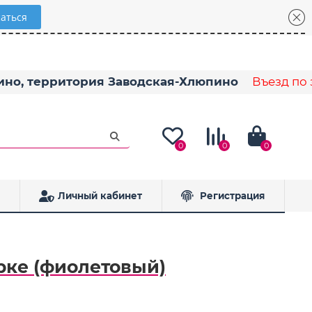
пино, территория Заводская-Хлюпино
Въезд по з
0
0
0
Личный кабинет
Регистрация
урке (фиолетовый)