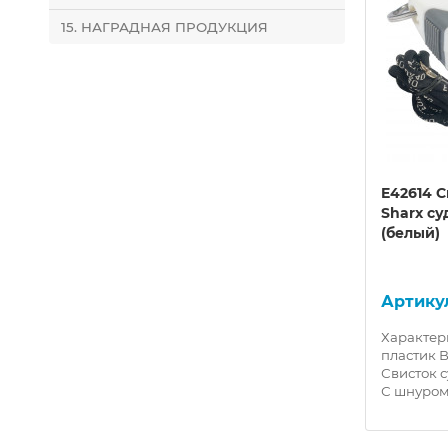
15. НАГРАДНАЯ ПРОДУКЦИЯ
в
R18068 Ракетка для н/т в
E42614 С
чехле
Sharx с
(белый)
10014493
R18068 Ракетка Н/Т в
ного
чехлеРакетка для настольного
Характер
п
тенниса любительская.Тип
пластик Ве
ручки: анатомическая.Тип
Свисток 
накладки: гладкая, р..
С шнуром 