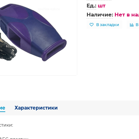
Ед.:
шт
Наличие:
Нет в н
В закладки
В
ие
Характеристики
стики: