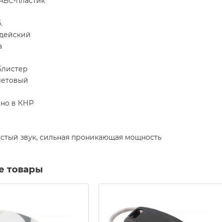
 АБС-пластик
.
удейский
а
Блистер
летовый
но в КНР
истый звук, сильная проникающая мощность
е товары