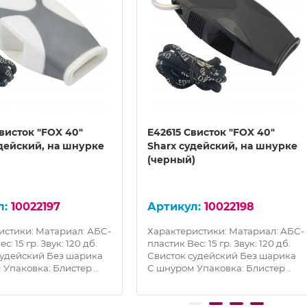
висток "FOX 40"
E42615 Свисток "FOX 40"
удейский, на шнурке
Sharx судейский, на шнурке
(черный)
10022197
10022198
истики: Матариал: АБС-
Характеристики: Матариал: АБС-
с: 15 гр. Звук: 120 дб.
пластик Вес: 15 гр. Звук: 120 дб.
судейский Без шарика
Свисток судейский Без шарика
Упаковка: Блистер ..
С шнуром Упаковка: Блистер ..