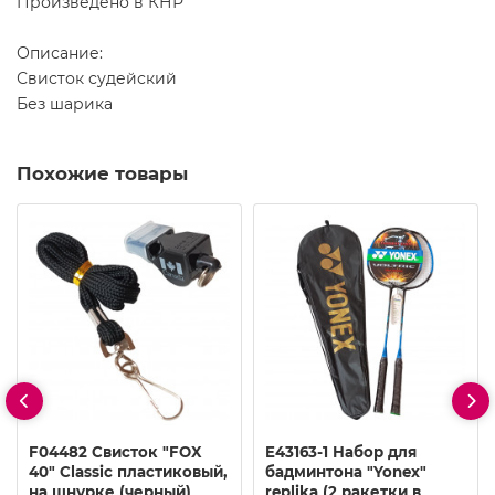
Произведено в КНР
Описание:
Свисток судейский
Без шарика
Похожие товары
F04482 Свисток "FOX
E43163-1 Набор для
40" Classic пластиковый,
бадминтона "Yonex"
на шнурке (черный)
replika (2 ракетки в