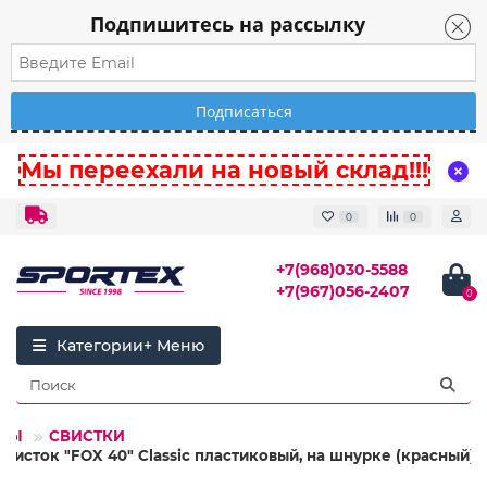
Подпишитесь на рассылку
Мы переехали на новый склад!!!
0
0
+7(968)030-5588
+7(967)056-2407
0
Категории
ГРЫ
СВИСТКИ
Свисток "FOX 40" Classic пластиковый, на шнурке (красный)