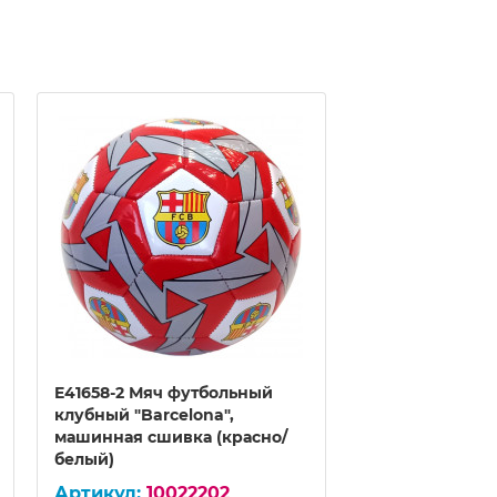
E41658-2 Мяч футбольный
E41658-3 Мяч 
клубный "Barcelona",
клубный "Chel
машинная сшивка (красно/
сшивка (желто
белый)
10022202
100