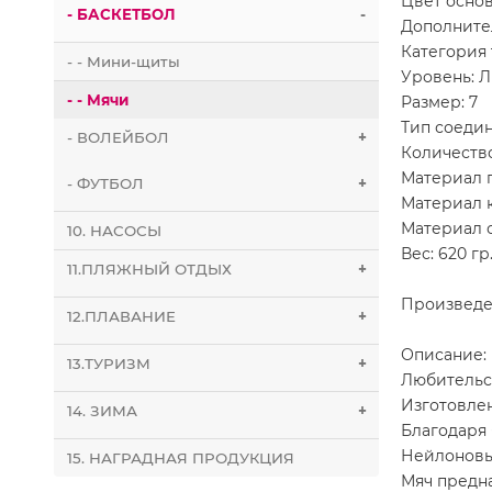
Цвет осно
- БАСКЕТБОЛ
-
Дополните
Категория 
- - Мини-щиты
Уровень: 
- - Мячи
Размер: 7
Тип соеди
- ВОЛЕЙБОЛ
+
Количество
Материал п
- ФУТБОЛ
+
Материал 
Материал 
10. НАСОСЫ
Вес: 620 гр
11.ПЛЯЖНЫЙ ОТДЫХ
+
Произведе
12.ПЛАВАНИЕ
+
Описание:
13.ТУРИЗМ
+
Любительс
Изготовлен
14. ЗИМА
+
Благодаря
Нейлоновы
15. НАГРАДНАЯ ПРОДУКЦИЯ
Мяч предна