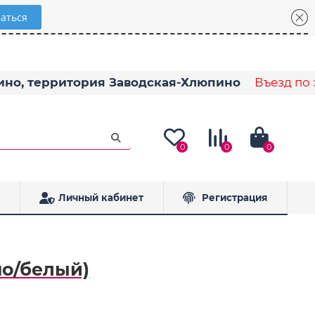
пино, территория Заводская-Хлюпино
Въезд по з
0
0
0
Личный кабинет
Регистрация
но/белый)