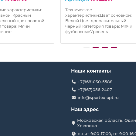
кие характеристики:
Технические
овной: Красный
характеристики:Цвет основной:
ельный цвет: золотой
Белый Цвет дополнительный:
я товара: Мячи
черный Категория товара: Мячи
ьные ..
футбольныеУровень: ..
Наши контакты
+7(968)030-5588
+7(967)056-2407
info@sportex-opt.ru
Наш адрес
Московская область, Один
Хлюпино
пн-чт 9:00-17:00, пт 9:00-16: