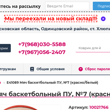
есь на рассылку
Мы переехали на новый склад!!!
сковская область, Одинцовский район, ст. Хлю
+7(968)030-5588
ории
+7(967)056-2407
тгрузкам
Общие условия
Сброс пароля
и
E41089 Мяч баскетбольный ПУ, №7 (красно/белый)
яч баскетбольный ПУ, №7 (крас
Артикул:
10021766