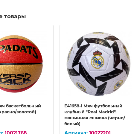
е товары
Мяч баскетбольный
E41658-1 Мяч футбольный
красно/золотой)
клубный "Real Madrid",
машинная сшивка (черно/
белый)
10021768
10022201