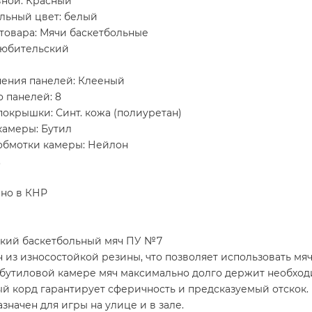
вной: Красный
льный цвет: белый
товара: Мячи баскетбольные
Любительский
нения панелей: Клееный
 панелей: 8
окрышки: Синт. кожа (полиуретан)
камеры: Бутил
обмотки камеры: Нейлон
.
но в КНР
кий баскетбольный мяч ПУ №7
 из износостойкой резины, что позволяет использовать мя
 бутиловой камере мяч максимально долго держит необход
й корд гарантирует сферичность и предсказуемый отскок.
значен для игры на улице и в зале.