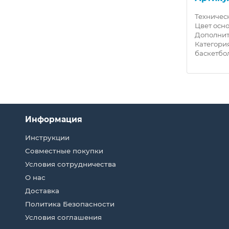
ики:
Технические характеристики:
Техничес
т
Цвет основной: Белый Цвет
Цвет осн
дополнительный: Черный/
Дополнит
я
желтый/синий Категория товара:
Категори
Мячи футбо..
баскетбол
Информация
Инструкции
Совместные покупки
Условия сотрудничества
О нас
Доставка
Политика Безопасности
Условия соглашения