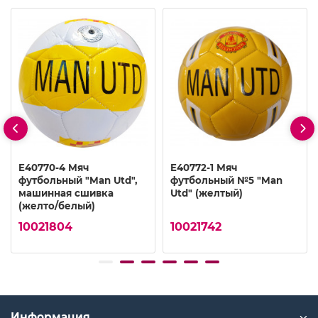
E40770-4 Мяч
E40772-1 Мяч
футбольный "Man Utd",
футбольный №5 "Man
машинная сшивка
Utd" (желтый)
(желто/белый)
10021804
10021742
Информация