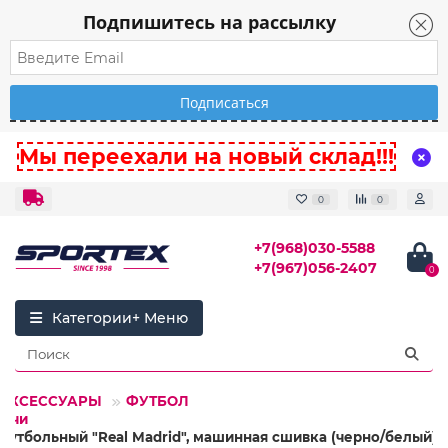
Подпишитесь на рассылку
Мы переехали на новый склад!!!
0
0
+7(968)030-5588
+7(967)056-2407
0
Категории
 АКСЕССУАРЫ
ФУТБОЛ
мячи
футбольный "Real Madrid", машинная сшивка (черно/белый)