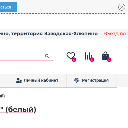
пино, территория Заводская-Хлюпино
Въезд по з
0
0
0
Личный кабинет
Регистрация
ый)
" (белый)