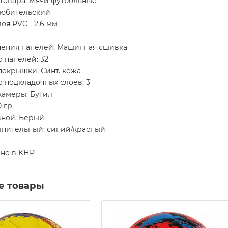
 товара: Мячи футбольные
Любительский
оя PVC - 2,6 мм
нения панелей: Машинная сшивка
 панелей: 32
покрышки: Синт. кожа
 подкладочных слоев: 3
камеры: Бутил
0 гр
вной: Берый
лнительный: синий/красный
но в КНР
е товары