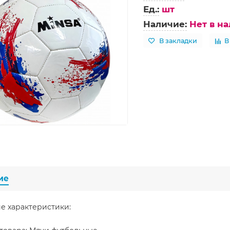
Ед.:
шт
Наличие:
Нет в н
В закладки
В
ие
е характеристики: