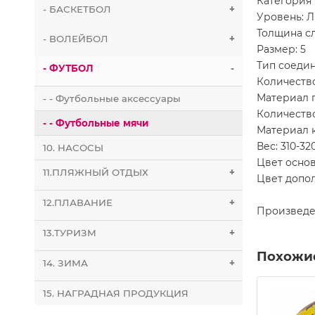
Категория
- БАСКЕТБОЛ
+
Уровень: 
Толщина сл
- ВОЛЕЙБОЛ
+
Размер: 5
Тип соеди
- ФУТБОЛ
-
Количество
Материал 
- - Футбольные аксессуары
Количество
- - Футбольные мячи
Материал 
Вес: 310-32
10. НАСОСЫ
Цвет осно
11.ПЛЯЖНЫЙ ОТДЫХ
+
Цвет допо
12.ПЛАВАНИЕ
+
Произведе
13.ТУРИЗМ
+
Похожи
14. ЗИМА
+
15. НАГРАДНАЯ ПРОДУКЦИЯ