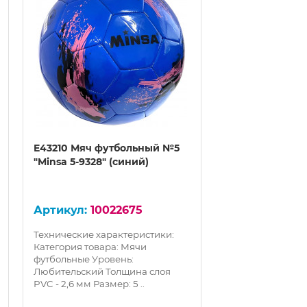
E43210 Мяч футбольный №5
E43219-1 Мяч 
"Minsa 5-9328" (синий)
"Minsa 5-7508" 
10022675
100
Технические характеристики:
Технические хар
Категория товара: Мячи
Категория товар
футбольные Уровень:
футбольные Марк
Любительский Толщина слоя
MinsaУровень: 
PVC - 2,6 мм Размер: 5 ..
Толщина слоя PVC