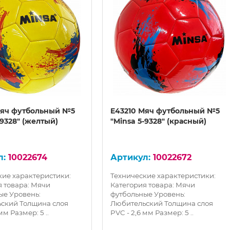
Мяч футбольный №5
E43210 Мяч футбольный №5
-9328" (желтый)
"Minsa 5-9328" (красный)
10022674
10022672
кие характеристики:
Технические характеристики:
я товара: Мячи
Категория товара: Мячи
ые Уровень:
футбольные Уровень:
ский Толщина слоя
Любительский Толщина слоя
мм Размер: 5 ..
PVC - 2,6 мм Размер: 5 ..