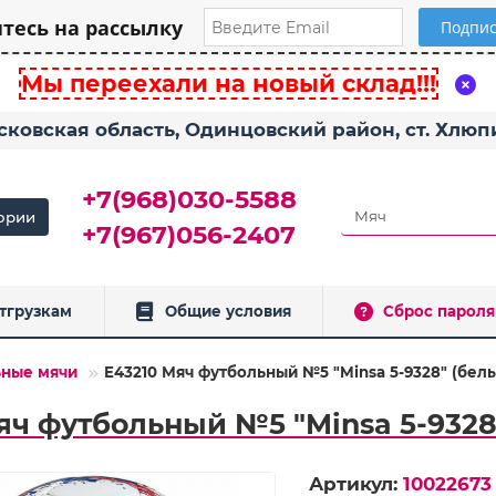
есь на рассылку
Мы переехали на новый склад!!!
сковская область, Одинцовский район, ст. Хлю
+7(968)030-5588
ории
+7(967)056-2407
тгрузкам
Общие условия
Сброс пароля
ные мячи
E43210 Мяч футбольный №5 "Minsa 5-9328" (бел
яч футбольный №5 "Minsa 5-9328
Артикул:
10022673