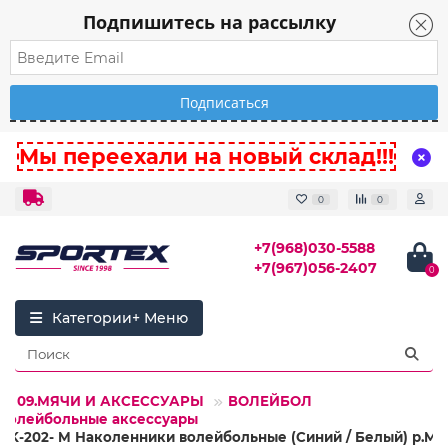
Подпишитесь на рассылку
Мы переехали на новый склад!!!
0
0
+7(968)030-5588
+7(967)056-2407
0
Категории
09.МЯЧИ И АКСЕССУАРЫ
ВОЛЕЙБОЛ
Волейбольные аксессуары
NK-202- M Наколенники волейбольные (Синий / Белый) р.M