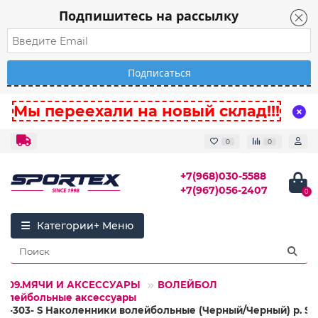
Подпишитесь на рассылку
Мы переехали на новый склад!!!
0
0
+7(968)030-5588
+7(967)056-2407
0
Категории
09.МЯЧИ И АКСЕССУАРЫ
ВОЛЕЙБОЛ
Волейбольные аксессуары
NK-303- S Наколенники волейбольные (Черный/Черный) р. S