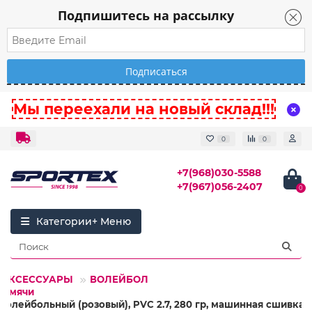
Подпишитесь на рассылку
Мы переехали на новый склад!!!
0
0
+7(968)030-5588
+7(967)056-2407
0
Категории
И АКСЕССУАРЫ
ВОЛЕЙБОЛ
е мячи
 волейбольный (розовый), PVC 2.7, 280 гр, машинная сшивка