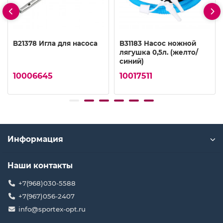
B21378 Игла для насоса
B31183 Насос ножной
лягушка 0,5л. (желто/
синий)
10006645
10017511
Информация
Наши контакты
+7(968)030-5588
+7(967)056-2407
info@sportex-opt.ru