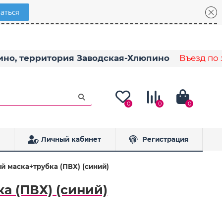
пино, территория Заводская-Хлюпино
Въезд по з
0
0
0
Личный кабинет
Регистрация
ий маска+трубка (ПВХ) (синий)
а (ПВХ) (синий)