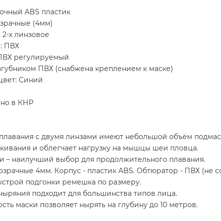
рочный ABS пластик
зрачные (4мм)
: 2-х линзовое
: ПВХ
ПВХ регулируемый
загубником ПВХ (снабжена креплением к маске)
цвет: Синий
но в КНР
 плавания с двумя линзами имеют небольшой объём подмас
кивания и облегчает нагрузку на мышцы шеи пловца.
ки – наилучший выбор для продолжительного плавания.
озрачные 4мм. Корпус - пластик ABS. Обтюратор - ПВХ (не с
ыстрой подгонки ремешка по размеру.
ныряния подходит для большинства типов лица.
сть маски позволяет нырять на глубину до 10 метров.