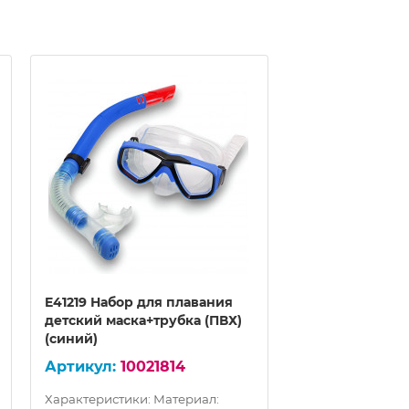
E41219 Набор для плавания
E41220 Набор д
детский маска+трубка (ПВХ)
детский маска+
(синий)
(желтый)
10021814
100
Характеристики: Материал:
Характеристики: