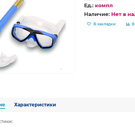
Ед.:
компл
Наличие:
Нет в н
В закладки
В
ие
Характеристики
стики: