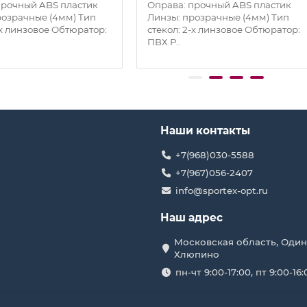
прочный ABS пластик
Оправа: прочный ABS пластик
розрачные (4мм) Тип
Линзы: прозрачные (4мм) Тип
-х линзовое Обтюратор:
стекол: 2-х линзовое Обтюратор:
ПВХ Р..
Наши контакты
+7(968)030-5588
+7(967)056-2407
info@sportex-opt.ru
Наш адрес
Московская область, Один
Хлюпино
пн-чт 9:00-17:00, пт 9:00-16: