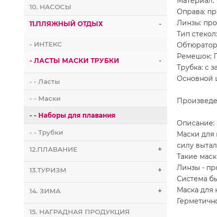
Материал:
10. НАСОСЫ
Оправа: п
Линзы: про
11.ПЛЯЖНЫЙ ОТДЫХ
-
Тип стекол
- ИНТЕКС
Обтюратор
Ремешок: 
- ЛАСТЫ МАСКИ ТРУБКИ
-
Трубка: с 
Основной 
- - Ласты
- - Маски
Произведе
- - Наборы для плавания
Описание:
- - Трубки
Маски для
силу вытал
12.ПЛАВАНИЕ
+
Такие мас
Линзы - пр
13.ТУРИЗМ
+
Система б
Маска для 
14. ЗИМА
+
Герметично
15. НАГРАДНАЯ ПРОДУКЦИЯ