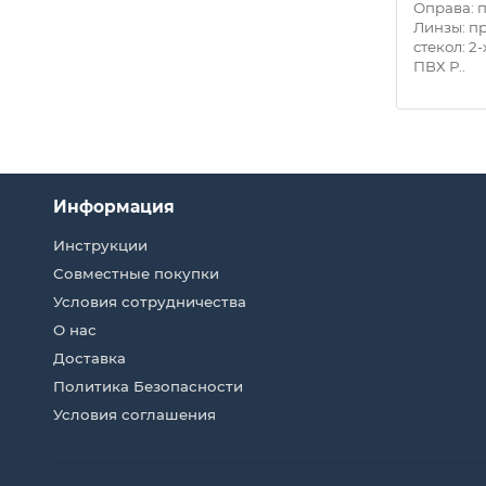
стик
Оправа: прочный ABS пластик
Оправа: 
Линзы: прозрачный
Линзы: п
текол:
поликарбонат (4мм) Тип стекол:
стекол: 2
моностекло Обтюр..
ПВХ Р..
Информация
Инструкции
Совместные покупки
Условия сотрудничества
О нас
Доставка
Политика Безопасности
Условия соглашения