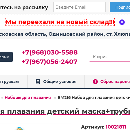
есь на рассылку
Мы переехали на новый склад!!!
сковская область, Одинцовский район, ст. Хлю
+7(968)030-5588
ории
+7(967)056-2407
тгрузкам
Общие условия
Сброс пароля
Наборы для плавания
E41216 Набор для плавания детск
ля плавания детский маска+трубк
Артикул:
10021811