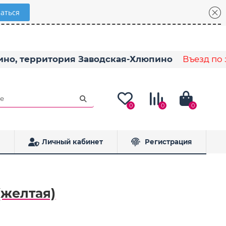
пино, территория Заводская-Хлюпино
Въезд по з
0
0
0
Личный кабинет
Регистрация
(желтая)