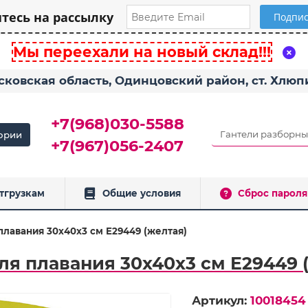
есь на рассылку
Мы переехали на новый склад!!!
сковская область, Одинцовский район, ст. Хлю
+7(968)030-5588
ории
+7(967)056-2407
тгрузкам
Общие условия
Сброс пароля
плавания 30х40х3 см E29449 (желтая)
ля плавания 30х40х3 см E29449 
Артикул:
10018454