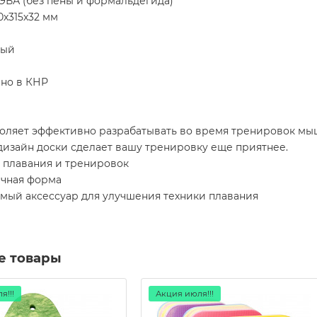
ЭВА (без пены и формальдегида)
0х315х32 мм
тый
но в КНР
оляет эффективно разрабатывать во время тренировок мыш
дизайн доски сделает вашу тренировку еще приятнее.
я плавания и тренировок
ичная форма
имый аксессуар для улучшения техники плавания
е товары
я!!!
Акция июля!!!