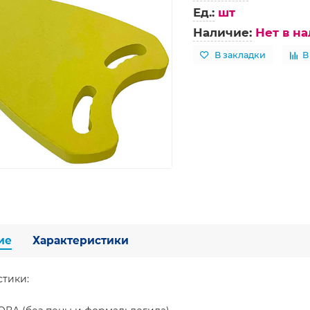
Ед.:
шт
Наличие:
Нет в н
В закладки
В
ие
Характеристики
стики: