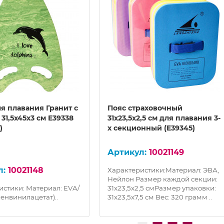
я плавания Гранит с
Пояс страховочный
31,5х45х3 см E39338
31х23,5х2,5 см для плавания 3-
)
х секционный (E39345)
10021149
10021148
Характеристики:Материал: ЭВА,
Нейлон Размер каждой секции:
истики: Материал: EVA/
31х23,5х2,5 смРазмер упаковки:
енвинилацетат)..
31х23,5х7,5 см Вес: 320 грамм ..