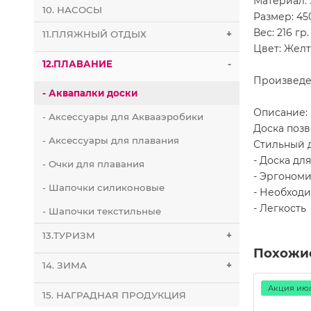
Материал: 
10. НАСОСЫ
Размер: 45
Вес: 216 гр.
11.ПЛЯЖНЫЙ ОТДЫХ
+
Цвет: Жел
12.ПЛАВАНИЕ
-
Произведе
- Аквапалки доски
Описание:
- Аксессуары для Аквааэробики
Доска позв
- Аксессуары для плавания
Стильный 
- Доска дл
- Очки для плавания
- Эргоном
- Шапочки силиконовые
- Необход
- Легкость
- Шапочки текстильные
13.ТУРИЗМ
+
Похожи
14. ЗИМА
+
Акция июл
15. НАГРАДНАЯ ПРОДУКЦИЯ