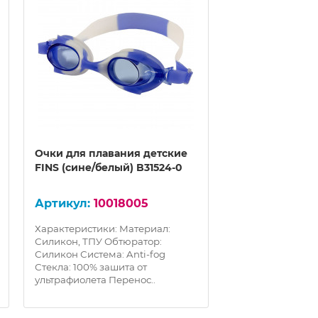
Очки для плавания детские
Очки для плав
FINS (сине/белый) B31524-0
FINS (розовый)
10018005
100
Характеристики: Материал:
Характеристики:
Силикон, ТПУ Обтюратор:
Силикон, ТПУ Об
Силикон Система: Anti-fog
Силикон Система:
Стекла: 100% зашита от
Стекла: 100% заш
ультрафиолета Перенос..
ультрафиолета П