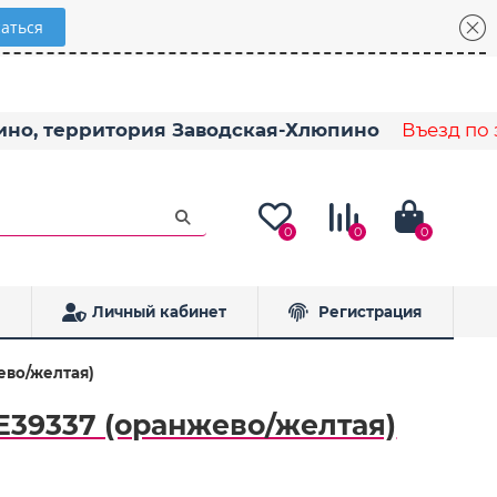
пино, территория Заводская-Хлюпино
Въезд по з
0
0
0
Личный кабинет
Регистрация
ево/желтая)
 E39337 (оранжево/желтая)