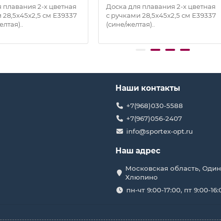
 плавания 2-х цветная
Доска для плавания 2-х цветная
 28,5х45х2,5 см E39337
с ручками 28,5х45х2,5 см E39337
елтая)..
(сине/желтая)..
Наши контакты
+7(968)030-5588
+7(967)056-2407
info@sportex-opt.ru
Наш адрес
Московская область, Один
Хлюпино
пн-чт 9:00-17:00, пт 9:00-16: