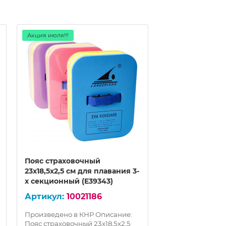
Акция июля!!!
Акция июля!!!
Пояс страховочный
Пояс страхово
23х18,5х2,5 см для плавания 3-
28х20,5х2,5 см
х секционный (E39343)
3-х секционный
10021186
100
Произведено в КНР Описание:
Произведено в 
Пояс страховочный 23х18,5х2,5
Пояс страховочн