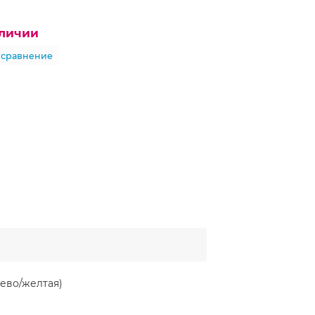
аличии
 сравнение
жево/желтая)