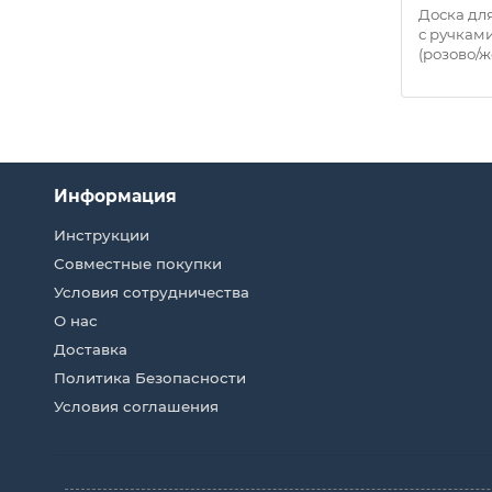
т с
Доска для плавания Гранит с
Доска для
338
ручками 31,5х45х3 см E39338
с ручками
(синяя)..
(розово/ж
Информация
Инструкции
Совместные покупки
Условия сотрудничества
О нас
Доставка
Политика Безопасности
Условия соглашения