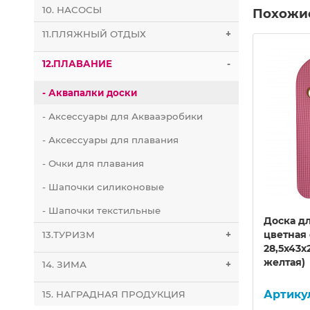
10. НАСОСЫ
Похожи
11.ПЛЯЖНЫЙ ОТДЫХ
+
12.ПЛАВАНИЕ
-
- Аквапалки доски
- Аксессуары для Аквааэробики
- Аксессуары для плавания
- Очки для плавания
- Шапочки силиконовые
- Шапочки текстильные
нит с
Доска для плавания Гранит с
Доска дл
39338
ручками 31,5х45х3 см E39338
цветная
13.ТУРИЗМ
+
(синяя)
28,5х43х
желтая)
14. ЗИМА
+
10021145
15. НАГРАДНАЯ ПРОДУКЦИЯ