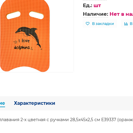
Ед.:
шт
Наличие:
Нет в н
В закладки
В
ие
Характеристики
плавания 2-х цветная с ручками 28,5х45х2,5 см E39337 (оран