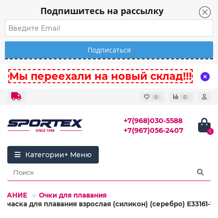
Подпишитесь на рассылку
Мы переехали на новый склад!!!
0
0
+7(968)030-5588
+7(967)056-2407
0
Категории
ЛАВАНИЕ
Очки для плавания
умаска для плавания взрослая (силикон) (серебро) E33161-1