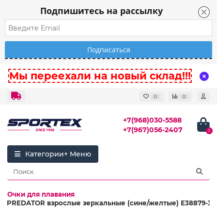
Подпишитесь на рассылку
Мы переехали на новый склад!!!
0
0
+7(968)030-5588
+7(967)056-2407
0
Категории
Очки для плавания
ия PREDATOR взрослые зеркальные (сине/желтые) E38879-3