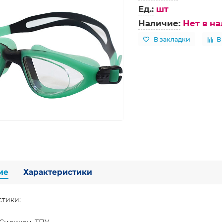
Ед.:
шт
Наличие:
Нет в н
В закладки
В
ие
Характеристики
стики: