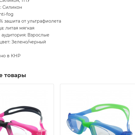
 Силикон, ТПУ
: Силикон
nti-fog
0% зашита от ультрафиолета
: литая мягкая
 аудитория: Взрослые
цвет: Зелено/черный
но в КНР
е товары