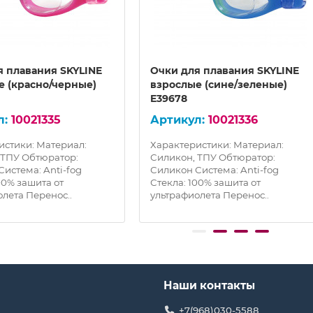
я плавания SKYLINE
Очки для плавания SKYLINE
е (красно/черные)
взрослые (сине/зеленые)
E39678
10021335
10021336
истики: Материал:
Характеристики: Материал:
 ТПУ Обтюратор:
Силикон, ТПУ Обтюратор:
истема: Anti-fog
Силикон Система: Anti-fog
00% зашита от
Стекла: 100% зашита от
лета Перенос..
ультрафиолета Перенос..
Наши контакты
+7(968)030-5588