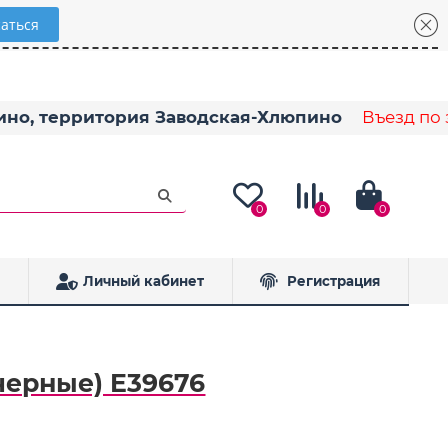
пино, территория Заводская-Хлюпино
Въезд по з
0
0
0
Личный кабинет
Регистрация
черные) E39676