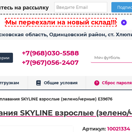
есь на рассылку
Мы переехали на новый склад!!!
сковская область, Одинцовский район, ст. Хлю
+7(968)030-5588
ории
+7(967)056-2407
тгрузкам
Общие условия
Сброс пароля
плавания SKYLINE взрослые (зелено/черные) E39676
ания SKYLINE взрослые (зелено/
Артикул:
10021334