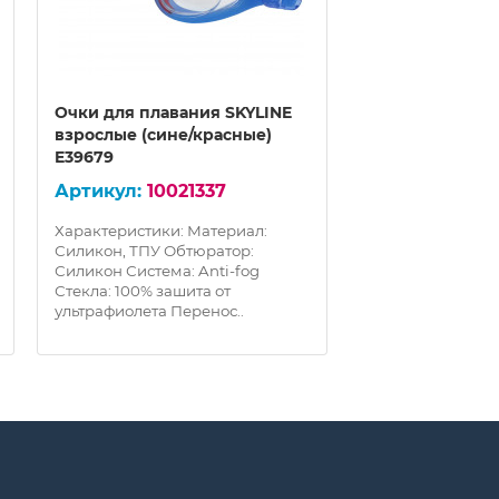
Очки для плавания SKYLINE
Очки для плав
взрослые (сине/красные)
MULTI взрослые
E39679
зеленые) E396
10021337
100
Характеристики: Материал:
Характеристики:
Силикон, ТПУ Обтюратор:
Силикон, ТПУ Об
Силикон Система: Anti-fog
Силикон Система:
Стекла: 100% зашита от
Стекла: 100% заш
ультрафиолета Перенос..
ультрафиолета П