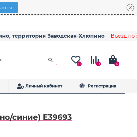
пино, территория Заводская-Хлюпино
Въезд по з
0
0
0
Личный кабинет
Регистрация
но/синие) E39693