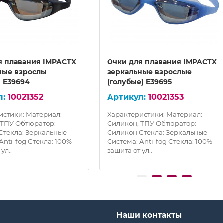
я плавания IMPACTX
Очки для плавания IMPACTX
ные взрослы
зеркальные взрослые
) E39694
(голубые) E39695
10021352
10021353
истики: Материал:
Характеристики: Материал:
 ТПУ Обтюратор:
Силикон, ТПУ Обтюратор:
Стекла: Зеркальные
Силикон Стекла: Зеркальные
Anti-fog Стекла: 100%
Система: Anti-fog Стекла: 100%
ул..
зашита от ул..
Наши контакты