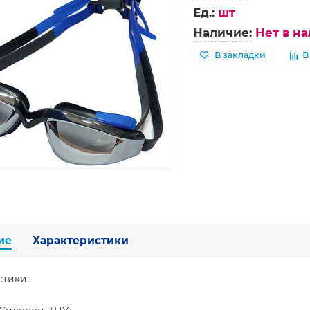
Ед.:
шт
Наличие:
Нет в н
В закладки
В
ие
Характеристики
стики: