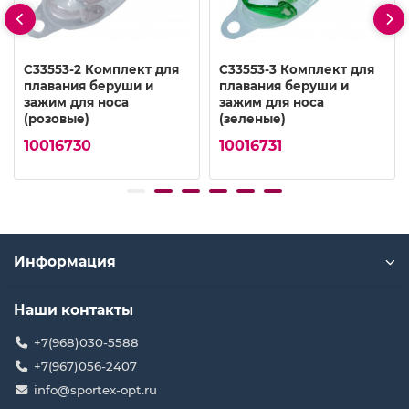
C33553-2 Комплект для
C33553-3 Комплект для
плавания беруши и
плавания беруши и
зажим для носа
зажим для носа
(розовые)
(зеленые)
10016730
10016731
Информация
Наши контакты
+7(968)030-5588
+7(967)056-2407
info@sportex-opt.ru