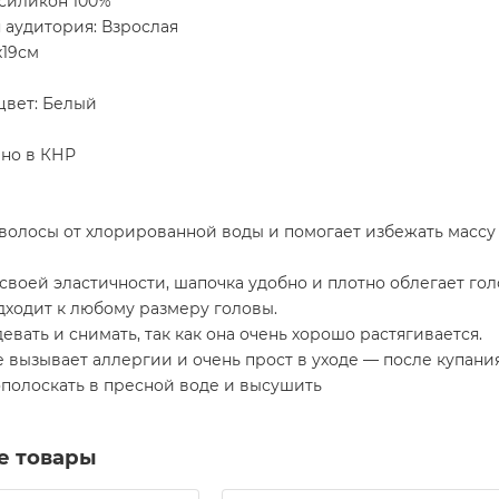
 силикон 100%
 аудитория: Взрослая
х19см
цвет: Белый
но в КНР
волосы от хлорированной воды и помогает избежать массу
своей эластичности, шапочка удобно и плотно облегает гол
дходит к любому размеру головы.
девать и снимать, так как она очень хорошо растягивается.
 вызывает аллергии и очень прост в уходе — после купани
полоскать в пресной воде и высушить
е товары