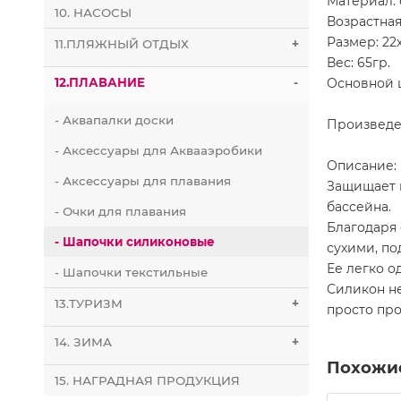
Материал:
10. НАСОСЫ
Возрастная
Размер: 22
11.ПЛЯЖНЫЙ ОТДЫХ
+
Вес: 65гр.
Основной 
12.ПЛАВАНИЕ
-
- Аквапалки доски
Произведе
- Аксессуары для Аквааэробики
Описание:
- Аксессуары для плавания
Защищает 
бассейна.
- Очки для плавания
Благодаря 
- Шапочки силиконовые
сухими, по
Ее легко о
- Шапочки текстильные
Силикон не
13.ТУРИЗМ
+
просто про
14. ЗИМА
+
Похожи
15. НАГРАДНАЯ ПРОДУКЦИЯ