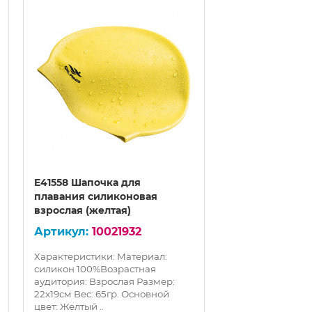
E41558 Шапочка для
E41559 Шапочк
плавания силиконовая
плавания сили
взрослая (желтая)
взрослая (сире
10021932
100
Характеристики: Материал:
Характеристики:
силикон 100%Возрастная
силикон 100%Во
аудитория: Взрослая Размер:
аудитория: Взро
22х19см Вес: 65гр. Основной
22х19см Вес: 65г
цвет: Желтый ..
цвет: Сиреневый.