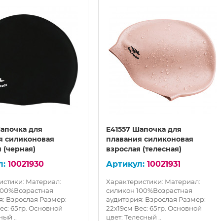
Шапочка для
E41557 Шапочка для
я силиконовая
плавания силиконовая
 (черная)
взрослая (телесная)
10021930
10021931
истики: Материал:
Характеристики: Материал:
100%Возрастная
силикон 100%Возрастная
я: Взрослая Размер:
аудитория: Взрослая Размер:
ес: 65гр. Основной
22х19см Вес: 65гр. Основной
ный ..
цвет: Телесный ..