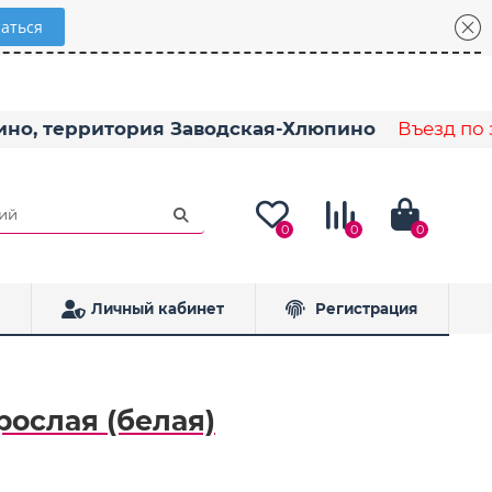
пино, территория Заводская-Хлюпино
Въезд по з
0
0
0
Личный кабинет
Регистрация
рослая (белая)