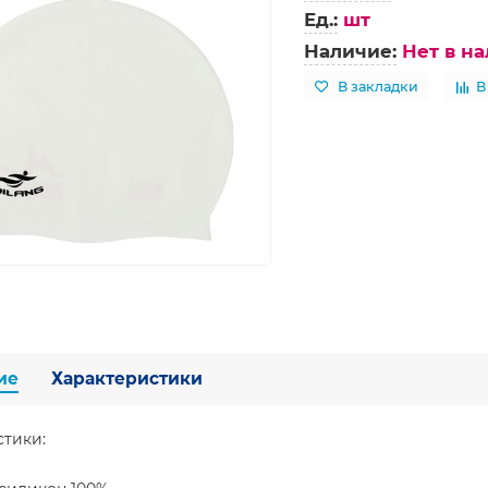
Ед.:
шт
Наличие:
Нет в н
В закладки
В
ие
Характеристики
стики: