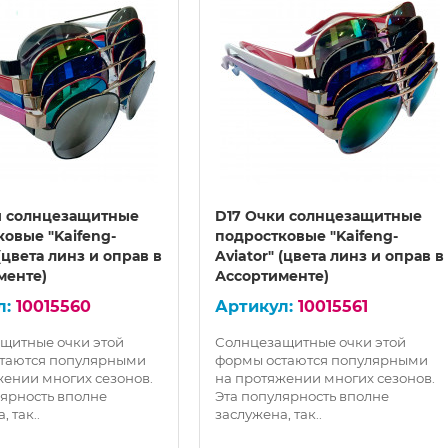
и солнцезащитные
D17 Очки солнцезащитные
овые "Kaifeng-
подростковые "Kaifeng-
 (цвета линз и оправ в
Aviator" (цвета линз и оправ в
менте)
Ассортименте)
10015560
10015561
щитные очки этой
Солнцезащитные очки этой
таются популярными
формы остаются популярными
жении многих сезонов.
на протяжении многих сезонов.
лярность вполне
Эта популярность вполне
, так..
заслужена, так..