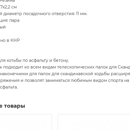
 Резина
7х2,2 см
 диаметр посадочного отверстия: 11 мм.
ция: пара
ный
но в КНР
ля хотьбы по асфальту и бетону.
 подходит ко всем видам телескопических палок для Скан
наконечники для палок для скандинавской ходьбы расшир
ряжения и позволят заниматься любимым видом спорта на 
асфальта.
е товары