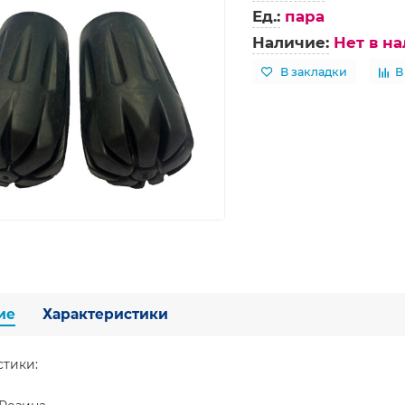
Ед.:
пара
Наличие:
Нет в н
В закладки
В
ие
Характеристики
стики: