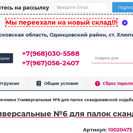
есь на рассылку
Мы переехали на новый склад!!!
сковская область, Одинцовский район, ст. Хлю
+7(968)030-5588
ории
+7(967)056-2407
тгрузкам
Общие условия
Сброс пароля
ечники Универсальные №6 для палок скандинавской ходьбы
версальные №6 для палок скан
Артикул:
10020473