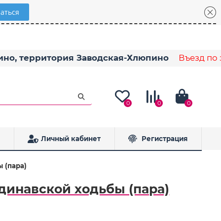
пино, территория Заводская-Хлюпино
Въезд по з
0
0
0
Личный кабинет
Регистрация
 (пара)
динавской ходьбы (пара)