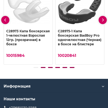
C28973 Капа боксерская
C28975-1 Капа
1-челюстная Взрослая
боксерская BadBoу Prо
12гр. (прозрачная) в
одночелюстная (Черная)
боксе
в боксе на блистере
10015984
10020841
Информация
Наши контакты
+7(968)030-5588